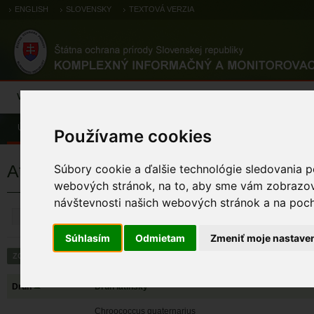
ENGLISH
SLOVENSKY
TEXTOVÁ VERZIA
Výsledky monitoringu
Pozorovania a výskytové dáta
Atlas
C
Úvod
Atlas
Atlas rastlín
Používame cookies
Atlas rastlín
Súbory cookie a ďalšie technológie sledovania p
webových stránok, na to, aby sme vám zobrazova
návštevnosti našich webových stránok a na pocho
ZRUŠIŤ
Súhlasím
Odmietam
Zmeniť moje nastave
Druh
Druh latinsky
Chroococcus quaternarius