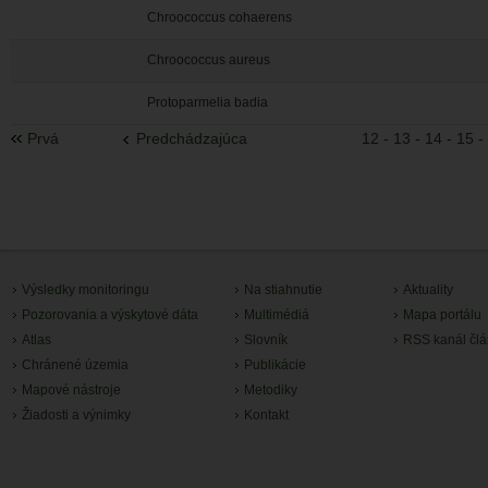
Chroococcus cohaerens
Chroococcus aureus
Protoparmelia badia
Prvá
Predchádzajúca
12
-
13
-
14
-
15
-
Výsledky monitoringu
Na stiahnutie
Aktuality
Pozorovania a výskytové dáta
Multimédiá
Mapa portálu
Atlas
Slovník
RSS kanál čl
Chránené územia
Publikácie
Mapové nástroje
Metodiky
Žiadosti a výnimky
Kontakt