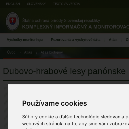
ENGLISH
SLOVENSKY
TEXTOVÁ VERZIA
Výsledky monitoringu
Pozorovania a výskytové dáta
Atlas
C
Úvod
Atlas
Atlas biotopov
Dubovo-hrabové lesy panónske
Dubovo-hrabo
KÓD BIOTOPU
Používame cookies
Ls2.2
Súbory cookie a ďalšie technológie sledovania p
KÓD NATURA 2
webových stránok, na to, aby sme vám zobrazova
91G0