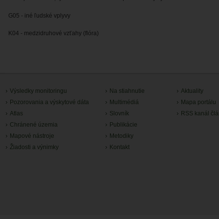
G05 - iné ľudské vplyvy
K04 - medzidruhové vzťahy (flóra)
Výsledky monitoringu
Na stiahnutie
Aktuality
Pozorovania a výskytové dáta
Multimédiá
Mapa portálu
Atlas
Slovník
RSS kanál čl
Chránené územia
Publikácie
Mapové nástroje
Metodiky
Žiadosti a výnimky
Kontakt