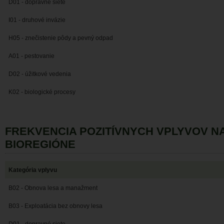
D01 - dopravné siete
I01 - druhové invázie
H05 - znečistenie pôdy a pevný odpad
A01 - pestovanie
D02 - úžitkové vedenia
K02 - biologické procesy
FREKVENCIA POZITÍVNYCH VPLYVOV 
BIOREGIÓNE
Kategória vplyvu
B02 - Obnova lesa a manažment
B03 - Exploatácia bez obnovy lesa