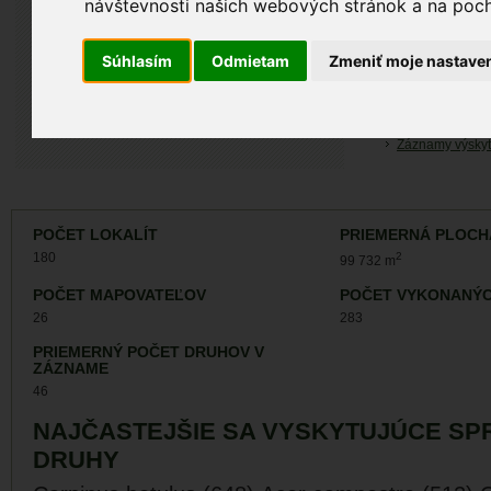
návštevnosti našich webových stránok a na pocho
ÚZEMIA NA MA
Atlas biotopov
Súhlasím
Odmietam
Zmeniť moje nastave
ZÁZNAMY VÝSK
Záznamy monit
Záznamy výskyt
POČET LOKALÍT
PRIEMERNÁ PLOCH
180
2
99 732 m
POČET MAPOVATEĽOV
POČET VYKONANÝC
26
283
PRIEMERNÝ POČET DRUHOV V
ZÁZNAME
46
NAJČASTEJŠIE SA VYSKYTUJÚCE SP
DRUHY