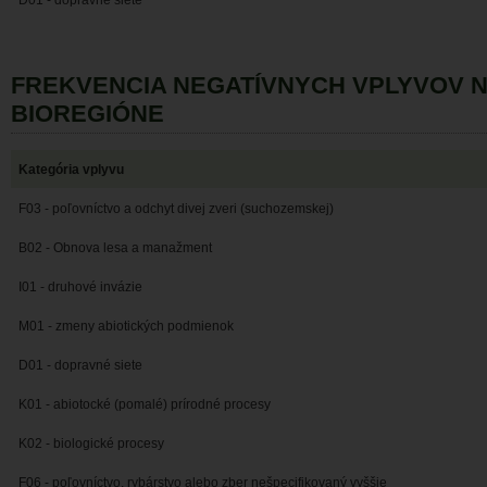
D01 - dopravné siete
FREKVENCIA NEGATÍVNYCH VPLYVOV 
BIOREGIÓNE
Kategória vplyvu
F03 - poľovníctvo a odchyt divej zveri (suchozemskej)
B02 - Obnova lesa a manažment
I01 - druhové invázie
M01 - zmeny abiotických podmienok
D01 - dopravné siete
K01 - abiotocké (pomalé) prírodné procesy
K02 - biologické procesy
F06 - poľovníctvo, rybárstvo alebo zber nešpecifikovaný vyššie