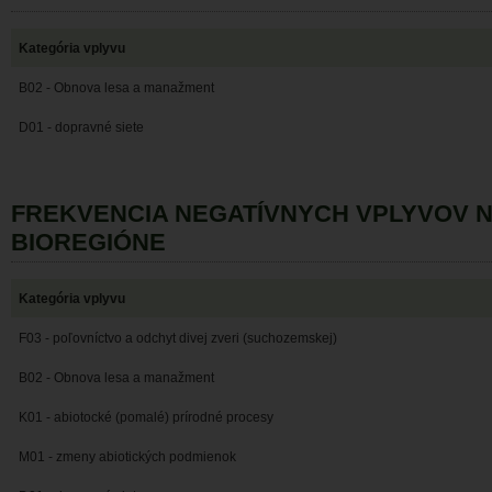
Kategória vplyvu
B02 - Obnova lesa a manažment
D01 - dopravné siete
FREKVENCIA NEGATÍVNYCH VPLYVOV 
BIOREGIÓNE
Kategória vplyvu
F03 - poľovníctvo a odchyt divej zveri (suchozemskej)
B02 - Obnova lesa a manažment
K01 - abiotocké (pomalé) prírodné procesy
M01 - zmeny abiotických podmienok