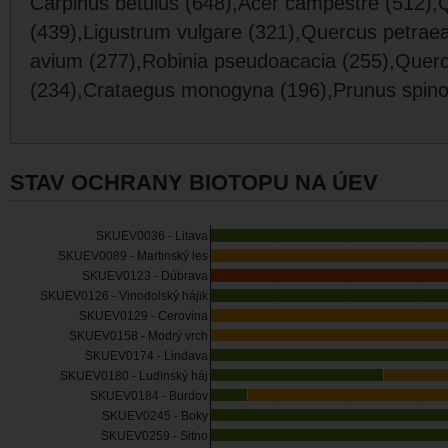
Carpinus betulus (648),Acer campestre (512),
(439),Ligustrum vulgare (321),Quercus petrae
avium (277),Robinia pseudoacacia (255),Querc
(234),Crataegus monogyna (196),Prunus spino
STAV OCHRANY BIOTOPU NA ÚEV
SKUEV0036 - Litava
SKUEV0089 - Martinský les
SKUEV0123 - Dúbrava
SKUEV0126 - Vinodolský hájik
SKUEV0129 - Cerovina
SKUEV0158 - Modrý vrch
SKUEV0174 - Lindava
SKUEV0180 - Ludinský háj
SKUEV0184 - Burdov
SKUEV0245 - Boky
SKUEV0259 - Sitno