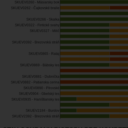
SKUEV0260 - Mäsiarsky bok
SKUEV0262 - Čajkovské bralie
SKUEV0266 - Skalka
SKUEV0322 - Fintické svahy
SKUEV0327 - Milič
SKUEV0392 - Brezovská stráň
SKUEV0865 - Rataj
SKUEV0869 - Bábsky les
SKUEV0881 - Dubnička
SKUEV0882 - Patianska cerina
SKUEV0890 - Pírovské
SKUEV0904 - Gbelský les
SKUEV0935 - Haništiansky les
SKUEV2184 - Burdov
SKUEV2392 - Brezovská stráň