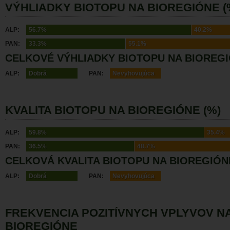
VÝHLIADKY BIOTOPU NA BIOREGIÓNE (
ALP:
56.7%
40.2%
PAN:
33.3%
55.1%
CELKOVÉ VÝHLIADKY BIOTOPU NA BIOREG
ALP:
Dobrá
PAN:
Nevyhovujúca
KVALITA BIOTOPU NA BIOREGIÓNE (%)
ALP:
59.8%
35.4%
PAN:
36.5%
48.7%
CELKOVÁ KVALITA BIOTOPU NA BIOREGIÓN
ALP:
Dobrá
PAN:
Nevyhovujúca
FREKVENCIA POZITÍVNYCH VPLYVOV N
BIOREGIÓNE