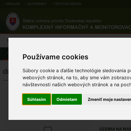
ENGLISH
SLOVENSKY
TEXTOVÁ VERZIA
Výsledky monitoringu
Pozorovania a výskytové dáta
Atlas
C
Úvod
Atlas
Atlas biotopov
Používame cookies
dubovo-hrabové lesy
Súbory cookie a ďalšie technológie sledovania p
webových stránok, na to, aby sme vám zobrazova
návštevnosti našich webových stránok a na pocho
dubovo-hrabo
Súhlasím
Odmietam
Zmeniť moje nastave
KÓD BIOTOPU
2112000
KÓD NATURA 2
ÚZEMIA NA MA