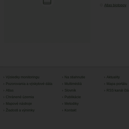
Atlas biotopov
Výsledky monitoringu
Na stiahnutie
Aktuality
Pozorovania a výskytové dáta
Multimédiá
Mapa portálu
Atlas
Slovník
RSS kanál čl
Chránené územia
Publikácie
Mapové nástroje
Metodiky
Žiadosti a výnimky
Kontakt