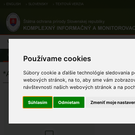
ENGLISH
SLOVENSKY
TEXTOVÁ VERZIA
Výsledky monitoringu
Pozorovania a výskytové dáta
Atlas
C
Úvod
Atlas
Atlas živočíchov
Používame cookies
*Amabiliidae
Súbory cookie a ďalšie technológie sledovania p
webových stránok, na to, aby sme vám zobrazova
návštevnosti našich webových stránok a na pocho
*Amabiliidae
*Amabiliidae
Súhlasím
Odmietam
Zmeniť moje nastave