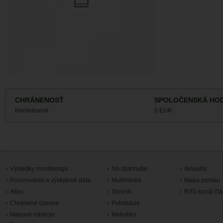
CHRÁNENOSŤ
SPOLOČENSKÁ HO
Nechránené
0 EUR
Výsledky monitoringu
Na stiahnutie
Aktuality
Pozorovania a výskytové dáta
Multimédiá
Mapa portálu
Atlas
Slovník
RSS kanál čl
Chránené územia
Publikácie
Mapové nástroje
Metodiky