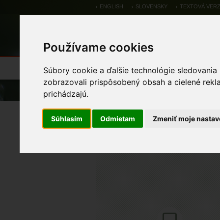
ENGLISH
SLOVENSKY
TEXTOVÁ VERZ
Používame cookies
Výsledky monitoringu
Pozorovania a 
Súbory cookie a ďalšie technológie sledovania
zobrazovali prispôsobený obsah a cielené rekl
Úvod
Atlas
Atlas živočíchov
prichádzajú.
*Amphipoda
Súhlasím
Odmietam
Zmeniť moje nastav