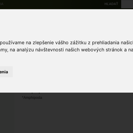
IA
HĽADAŤ
Na stiahnutie
Multi
výskytové dáta
Atlas
Chránené územia
Mapové nástroje
Žiad
 používame na zlepšenie vášho zážitku z prehliadania naš
amy, na analýzu návštevnosti našich webových stránok a na
enia
*Amphipoda
*Amphipoda