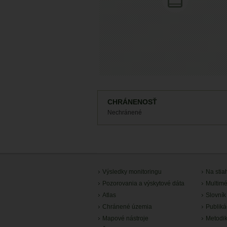
CHRÁNENOSŤ
Nechránené
Výsledky monitoringu
Na stia
Pozorovania a výskytové dáta
Multimé
Atlas
Slovník
Chránené územia
Publiká
Mapové nástroje
Metodi