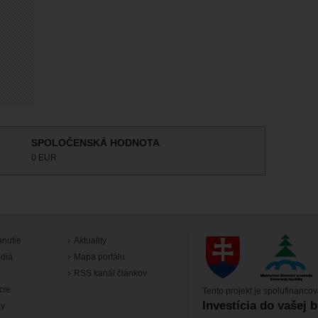
SPOLOČENSKÁ HODNOTA
0 EUR
hnutie
Aktuality
diá
Mapa portálu
RSS kanál článkov
cie
Tento projekt je spolufinanco
Investícia do vašej 
ky