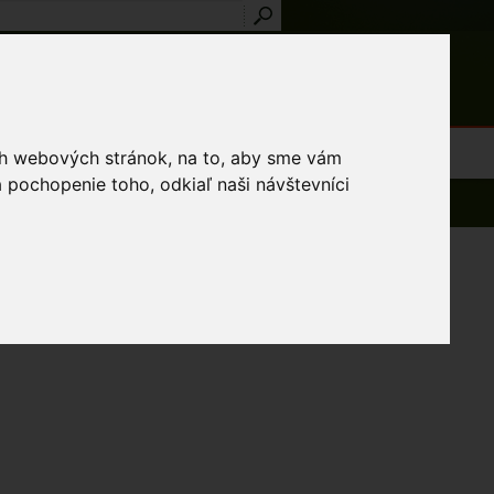
Prihlásenie
Registrácia
médiá
Slovník
Publikácie
Metodiky
Kontakt
osti a výnimky
ich webových stránok, na to, aby sme vám
 pochopenie toho, odkiaľ naši návštevníci
Spät na zoznam