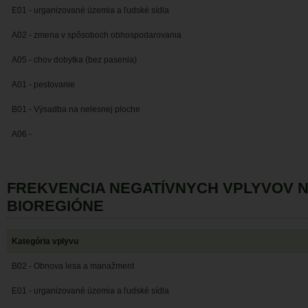
E01 - urganizované územia a ľudské sídla
A02 - zmena v spôsoboch obhospodarovania
A05 - chov dobytka (bez pasenia)
A01 - pestovanie
B01 - Výsadba na nelesnej ploche
A06 -
FREKVENCIA NEGATÍVNYCH VPLYVOV 
BIOREGIÓNE
Kategória vplyvu
B02 - Obnova lesa a manažment
E01 - urganizované územia a ľudské sídla