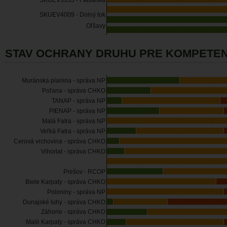
SKUEV3355 - Fabiánka
SKUEV4009 - Dolný tok
Oľšavy
STAV OCHRANY DRUHU PRE KOMPETEN
Muránska planina - správa NP
Poľana - správa CHKO
TANAP - správa NP
PIENAP - správa NP
Malá Fatra - správa NP
Veľká Fatra - správa NP
Cerová vrchovina - správa CHKO
Vihorlat - správa CHKO
Prešov - RCOP
Biele Karpaty - správa CHKO
Poloniny - správa NP
Dunajské luhy - správa CHKO
Záhorie - správa CHKO
Malé Karpaty - správa CHKO