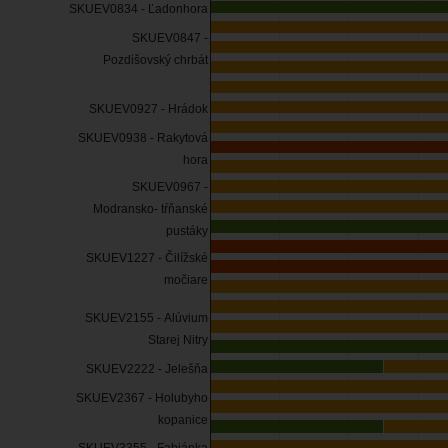
SKUEV0834 - Ľadonhora
SKUEV0847 -
Pozdišovský chrbát
SKUEV0927 - Hrádok
SKUEV0938 - Rakytová
hora
SKUEV0967 -
Modransko- tŕňanské
pustáky
SKUEV1227 - Čilížské
močiare
SKUEV2155 - Alúvium
Starej Nitry
SKUEV2222 - Jelešňa
SKUEV2367 - Holubyho
kopanice