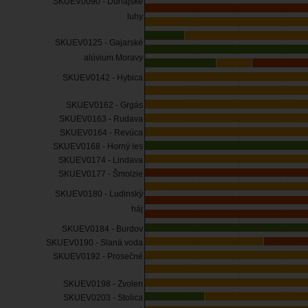
SKUEV0090 - Dunajské
luhy
SKUEV0125 - Gajarské
alúvium Moravy
SKUEV0142 - Hybica
SKUEV0162 - Grgás
SKUEV0163 - Rudava
SKUEV0164 - Revúca
SKUEV0168 - Horný les
SKUEV0174 - Lindava
SKUEV0177 - Šmolzie
SKUEV0180 - Ludinský
háj
SKUEV0184 - Burdov
SKUEV0190 - Slaná voda
SKUEV0192 - Prosečné
SKUEV0198 - Zvolen
SKUEV0203 - Stolica