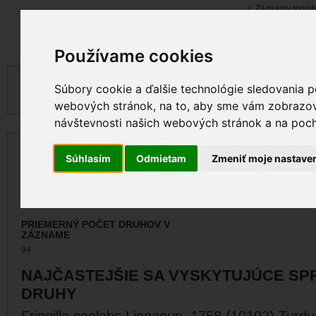
Záznamy monit
Záznamy výskyt
Používame cookies
CHRÁNENOSŤ
SPOLOČENSKÁ HO
Súbory cookie a ďalšie technológie sledovania p
Biotop/druh národného významu
500 EUR
webových stránok, na to, aby sme vám zobrazova
návštevnosti našich webových stránok a na pocho
POČET LOKALÍT
PRIEMERNÁ PLOCH
Súhlasím
Odmietam
Zmeniť moje nastave
241
2
6 017 173 m
POČET MAPOVATEĽOV
POČET VYKONANÝC
115
1 315
PRIEMERNÝ POČET DRUHOV V
ZÁZNAME
94
NAJČASTEJŠIE SA VYSKYTUJÚCE SP
DRUHY