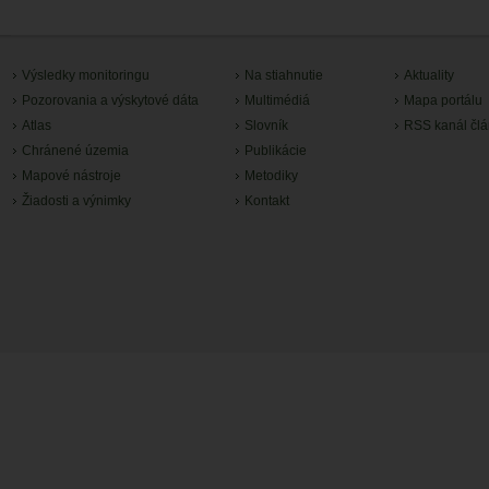
Výsledky monitoringu
Na stiahnutie
Aktuality
Pozorovania a výskytové dáta
Multimédiá
Mapa portálu
Atlas
Slovník
RSS kanál čl
Chránené územia
Publikácie
Mapové nástroje
Metodiky
Žiadosti a výnimky
Kontakt