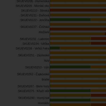
SKUEV0206 - Humenská
SKUEV0209 - Morské oko
SKUEV0210 - Stinská
SKUEV0211 - Daňová
SKUEV0222 - Jelešňa
SKUEV0227 - Čiližské
močiare
SKUEV0232 - Laborec
SKUEV0234 - Ulička
SKUEV0238 - Veľká Fatra
SKUEV0251 - Zázrivské
lazy
SKUEV0253 - Váh
SKUEV0262 - Čajkovské
bralie
SKUEV0267 - Biele hory
SKUEV0275 - Kňaží stôl
SKUEV0290 - Horný tok
Hornádu