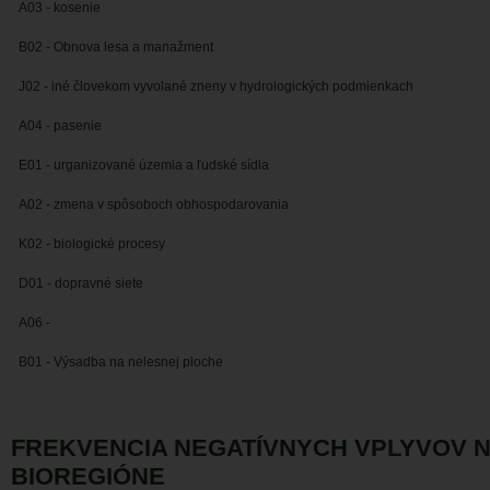
A03 - kosenie
B02 - Obnova lesa a manažment
J02 - iné človekom vyvolané zneny v hydrologických podmienkach
A04 - pasenie
E01 - urganizované územia a ľudské sídla
A02 - zmena v spôsoboch obhospodarovania
K02 - biologické procesy
D01 - dopravné siete
A06 -
B01 - Výsadba na nelesnej ploche
FREKVENCIA NEGATÍVNYCH VPLYVOV 
BIOREGIÓNE