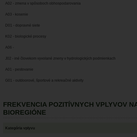
A02 - zmena v spôsoboch obhospodarovania
A03 - kosenie
D01 - dopravné siete
K02 - biologické procesy
A06 -
J02 - iné človekom vyvolané zneny v hydrologických podmienkach
A01 - pestovanie
G01 - outdoorové, športové a rekreačné aktivity
FREKVENCIA POZITÍVNYCH VPLYVOV 
BIOREGIÓNE
Kategória vplyvu