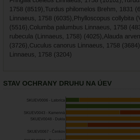
Fringilla coelebs Linnaeus, 1758 (10102),Turd
1758 (8519),Turdus philomelos Brehm, 1831 (
Linnaeus, 1758 (6035),Phylloscopus collybita (V
(5516),Columba palumbus Linnaeus, 1758 (483
rubecula (Linnaeus, 1758) (4025),Alauda arven
(3726),Cuculus canorus Linnaeus, 1758 (3684),
Linnaeus, 1758 (3204)
STAV OCHRANY DRUHU NA ÚEV
SKUEV0006 - Latorica
SKUEV0043 - Kamenná
SKUEV0048 - Dukla
SKUEV0067 - Čenkov