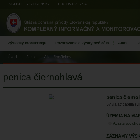
ENGLISH
SLOVENSKY
TEXTOVÁ VERZIA
Výsledky monitoringu
Pozorovania a výskytové dáta
Atlas
C
Úvod
Atlas
Atlas živočíchov
penica čiernohlavá
penica čierno
Sylvia atricapilla (
ÚZEMIA NA MA
Atlas živočícho
ZÁZNAMY VÝSK