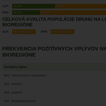
ALP:
31.1%
46.3%
PAN:
20.2%
52.4%
CELKOVÁ KVALITA POPULÁCIE DRUHU NA L
BIOREGIÓNE
ALP:
Nevyhovujúca
PAN:
Nevyhovujúca
FREKVENCIA POZITÍVNYCH VPLYVOV N
BIOREGIÓNE
Kategória vplyvu
B02 - Obnova lesa a manažment
A03 - kosenie
A04 - pasenie
K02 - biologické procesy