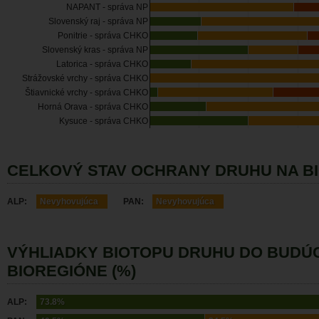
NAPANT - správa NP
Slovenský raj - správa NP
Ponitrie - správa CHKO
Slovenský kras - správa NP
Latorica - správa CHKO
Strážovské vrchy - správa CHKO
Štiavnické vrchy - správa CHKO
Horná Orava - správa CHKO
Kysuce - správa CHKO
CELKOVÝ STAV OCHRANY DRUHU NA B
ALP:
Nevyhovujúca
PAN:
Nevyhovujúca
VÝHLIADKY BIOTOPU DRUHU DO BUDÚ
BIOREGIÓNE (%)
ALP:
73.8%