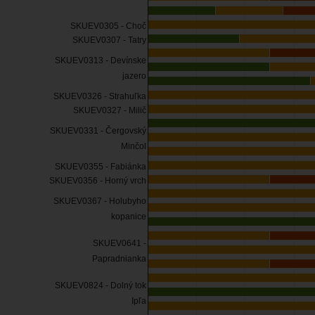
SKUEV0305 - Choč
SKUEV0307 - Tatry
SKUEV0313 - Devínske
jazero
SKUEV0326 - Strahuľka
SKUEV0327 - Milič
SKUEV0331 - Čergovský
Minčol
SKUEV0355 - Fabiánka
SKUEV0356 - Horný vrch
SKUEV0367 - Holubyho
kopanice
SKUEV0641 -
Papradnianka
SKUEV0824 - Dolný tok
Ipľa