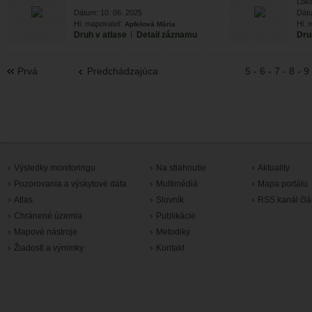
Loka
Dátum: 10. 06. 2025
Dátu
Hl. mapovateľ:
Hl. 
Apfelová Mária
Druh v atlase
|
Detail záznamu
Dru
Prvá
Predchádzajúca
5
-
6
-
7
-
8
-
9
Výsledky monitoringu
Na stiahnutie
Aktuality
Pozorovania a výskytové dáta
Multimédiá
Mapa portálu
Atlas
Slovník
RSS kanál čl
Chránené územia
Publikácie
Mapové nástroje
Metodiky
Žiadosti a výnimky
Kontakt