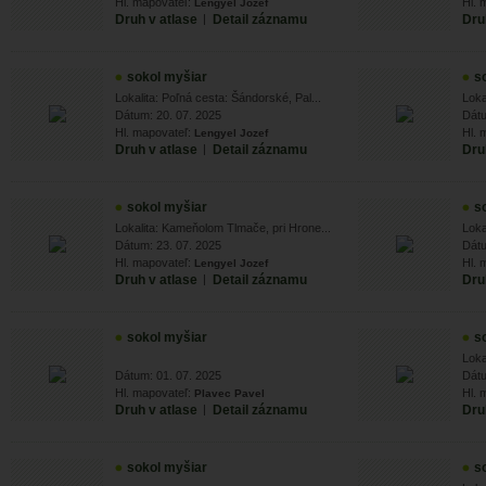
Hl. mapovateľ:
Hl. 
Lengyel Jozef
Druh v atlase
|
Detail záznamu
Dru
sokol myšiar
s
Lokalita: Poľná cesta: Šándorské, Pal...
Loka
Dátum: 20. 07. 2025
Dátu
Hl. mapovateľ:
Hl. 
Lengyel Jozef
Druh v atlase
|
Detail záznamu
Dru
sokol myšiar
s
Lokalita: Kameňolom Tlmače, pri Hrone...
Loka
Dátum: 23. 07. 2025
Dátu
Hl. mapovateľ:
Hl. 
Lengyel Jozef
Druh v atlase
|
Detail záznamu
Dru
sokol myšiar
s
Loka
Dátum: 01. 07. 2025
Dátu
Hl. mapovateľ:
Hl. 
Plavec Pavel
Druh v atlase
|
Detail záznamu
Dru
sokol myšiar
s