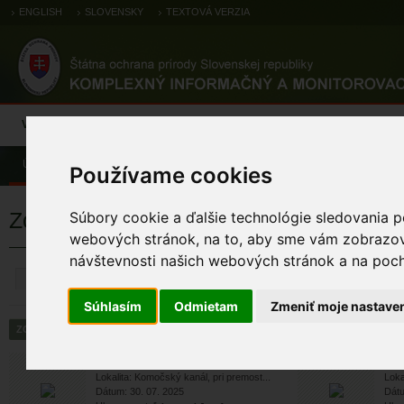
ENGLISH
SLOVENSKY
TEXTOVÁ VERZIA
Výsledky monitoringu
Pozorovania a výskytové dáta
Atlas
C
Úvod
Pozorovania a výskytové dáta
Zoologické záznamy
Používame cookies
Zoologické výskytové záznamy
Súbory cookie a ďalšie technológie sledovania p
webových stránok, na to, aby sme vám zobrazova
návštevnosti našich webových stránok a na pocho
ZRUŠIŤ
Súhlasím
Odmietam
Zmeniť moje nastave
sokol myšiar
s
Lokalita: Komočský kanál, pri premost...
Loka
Dátum: 30. 07. 2025
Dátu