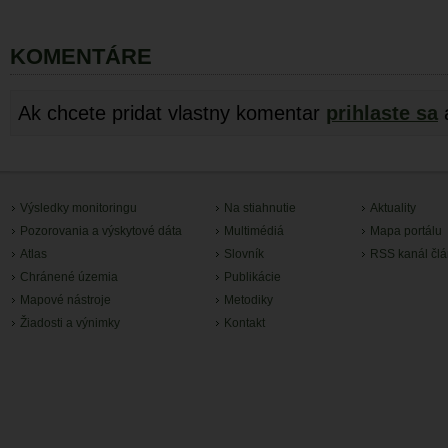
KOMENTÁRE
Ak chcete pridat vlastny komentar
prihlaste sa
Výsledky monitoringu
Na stiahnutie
Aktuality
Pozorovania a výskytové dáta
Multimédiá
Mapa portálu
Atlas
Slovník
RSS kanál čl
Chránené územia
Publikácie
Mapové nástroje
Metodiky
Žiadosti a výnimky
Kontakt