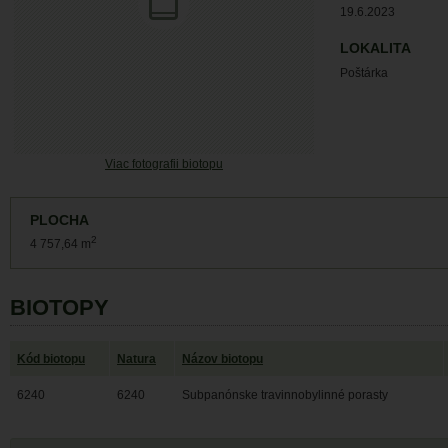
19.6.2023
LOKALITA
Poštárka
Viac fotografii biotopu
PLOCHA
2
4 757,64 m
BIOTOPY
Kód biotopu
Natura
Názov biotopu
6240
6240
Subpanónske travinnobylinné porasty