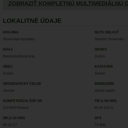
ZOBRAZIŤ KOMPLETNÚ MULTIMEDIÁLNU 
LOKALITNÉ ÚDAJE
KRAJINA
NUTS OBLASŤ
Slovenská republika
Stredné Slovensko
KRAJ
OKRES
Banskobystrický kraj
Zvolen
OBEC
KATASTER
Zvolen
Zvolen
OROGRAFICKÝ CELOK
BIOREGIÓN
Javorie
alpský región
KOMPETENCIA ŠOP SR
TM (1:50 000)
S-CHKO Poľana
M-34-123-A
ZM (1:10 000)
DFS
36-32-17
74-80b