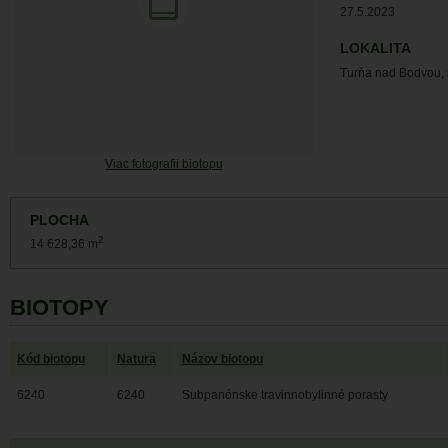
27.5.2023
LOKALITA
Turňa nad Bodvou, s
Viac fotografii biotopu
PLOCHA
2
14 628,36 m
BIOTOPY
Kód biotopu
Natura
Názov biotopu
6240
6240
Subpanónske travinnobylinné porasty