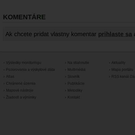
KOMENTÁRE
Ak chcete pridat vlastny komentar
prihlaste sa
Výsledky monitoringu
Na stiahnutie
Aktuality
Pozorovania a výskytové dáta
Multimédiá
Mapa portálu
Atlas
Slovník
RSS kanál čl
Chránené územia
Publikácie
Mapové nástroje
Metodiky
Žiadosti a výnimky
Kontakt