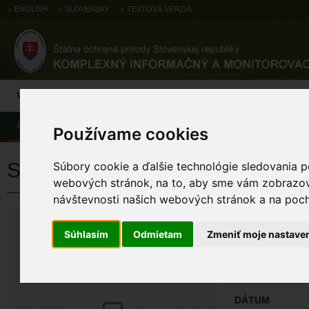
ENGLISH
SLOVENSKY
TEXTOVÁ VERZIA
Výsledky monitoringu
Pozorovania a výskytové dáta
Atlas
C
Úvod
Pozorovania a výskytové dáta
Biotopové záznamy
Používame cookies
Subpanónske travinnobylinné po
Súbory cookie a ďalšie technológie sledovania p
webových stránok, na to, aby sme vám zobrazova
návštevnosti našich webových stránok a na pocho
PROJEKT
Monitorovanie biot
Súhlasím
Odmietam
Zmeniť moje nastave
ÚZEMIA NA MA
Pozorovania a 
DÁTUM