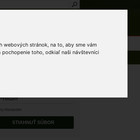
Prihlásenie
Registrácia
médiá
Slovník
Publikácie
Metodiky
Kontakt
osti a výnimky
ich webových stránok, na to, aby sme vám
 pochopenie toho, odkiaľ naši návštevníci
TUM VYTVORENIA
07.2015
PYRIGHT
hy Alexander
STIAHNUŤ SÚBOR