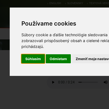
ENGLISH
SLOVENSKY
TEXTOVÁ VERZ
Používame cookies
Výsledky monitoringu
Pozorovania a 
Súbory cookie a ďalšie technológie sledovania
zobrazovali prispôsobený obsah a cielené rekl
Úvod
Rýchla voľba
Multimédiá
prichádzajú.
hlas
Súhlasím
Odmietam
Zmeniť moje nastav