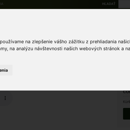
IA
HĽADAŤ
Na stiahnutie
Multi
výskytové dáta
Atlas
Chránené územia
Mapové nástroje
Žiad
 používame na zlepšenie vášho zážitku z prehliadania naš
amy, na analýzu návštevnosti našich webových stránok a na
enia
DÁ
09.
CO
Kürt