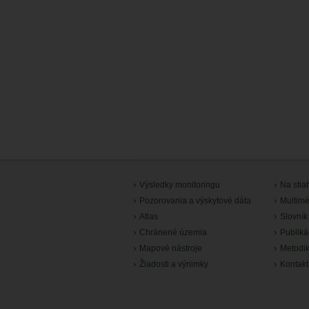
Výsledky monitoringu
Na stia
Pozorovania a výskytové dáta
Multimé
Atlas
Slovník
Chránené územia
Publiká
Mapové nástroje
Metodi
Žiadosti a výnimky
Kontakt