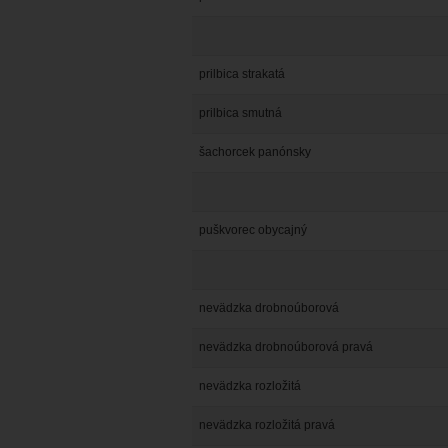
prilbica strakatá
prilbica smutná
šachorcek panónsky
puškvorec obycajný
nevädzka drobnoúborová
nevädzka drobnoúborová pravá
nevädzka rozložitá
nevädzka rozložitá pravá