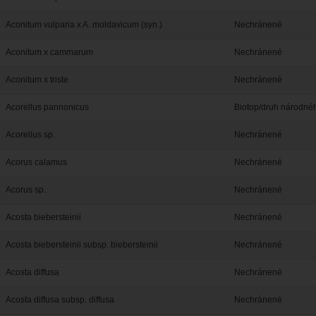
Aconitum vulparia x A. moldavicum (syn.)
Nechránené
Aconitum x cammarum
Nechránené
Aconitum x triste
Nechránené
Acorellus pannonicus
Biotop/druh národn
Acorellus sp.
Nechránené
Acorus calamus
Nechránené
Acorus sp.
Nechránené
Acosta biebersteinii
Nechránené
Acosta biebersteinii subsp. biebersteinii
Nechránené
Acosta diffusa
Nechránené
Acosta diffusa subsp. diffusa
Nechránené