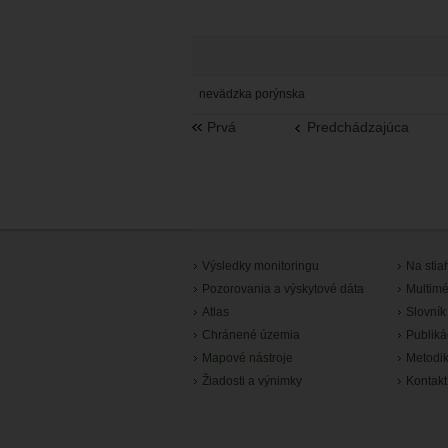
nevädzka porýnska
Prvá
Predchádzajúca
Výsledky monitoringu
Na stia
Pozorovania a výskytové dáta
Multimé
Atlas
Slovník
Chránené územia
Publiká
Mapové nástroje
Metodi
Žiadosti a výnimky
Kontakt