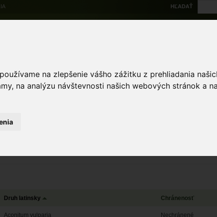
IA
HĽADAŤ
Na stiahnutie
Multi
výskytové dáta
Atlas
Chránené územia
Mapové nástroje
Žiad
 používame na zlepšenie vášho zážitku z prehliadania naš
amy, na analýzu návštevnosti našich webových stránok a na
enia
ZRUŠIŤ
Zobrazený
Druh latinsky
Chránenosť
Aconitum vulparia
Nechránené