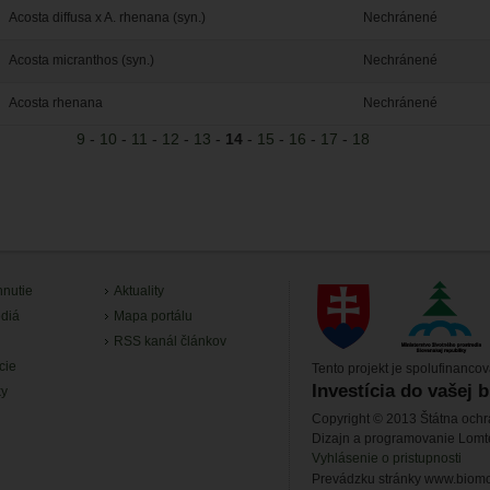
Acosta diffusa x A. rhenana (syn.)
Nechránené
Acosta micranthos (syn.)
Nechránené
Acosta rhenana
Nechránené
9
-
10
-
11
-
12
-
13
-
14
-
15
-
16
-
17
-
18
hnutie
Aktuality
diá
Mapa portálu
RSS kanál článkov
cie
Tento projekt je spolufinanco
Investícia do vašej 
ky
Copyright © 2013 Štátna ochr
Dizajn a programovanie Lom
Vyhlásenie o pristupnosti
Prevádzku stránky www.biomon