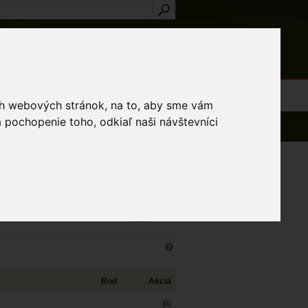
Prihlásenie
Registrácia
médiá
Slovník
Publikácie
Metodiky
Kontakt
osti a výnimky
ich webových stránok, na to, aby sme vám
 pochopenie toho, odkiaľ naši návštevníci
ch 196 - 210 z 33 713 záznamov
Rod
Akcia