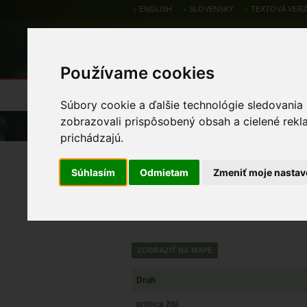
ENGLISH
SLOVENSKY
TEXTOVÁ VERZ
Používame cookies
Výsledky monitoringu
Pozorovania a 
Súbory cookie a ďalšie technológie sledovania
zobrazovali prispôsobený obsah a cielené rekl
Úvod
Atlas
Atlas rastlín
prichádzajú.
Atlas rastlín
Súhlasím
Odmietam
Zmeniť moje nastav
Druh
prilbica žltá