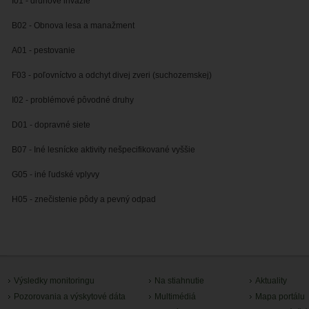
I01 - druhové invázie
B02 - Obnova lesa a manažment
A01 - pestovanie
F03 - poľovníctvo a odchyt divej zveri (suchozemskej)
I02 - problémové pôvodné druhy
D01 - dopravné siete
B07 - Iné lesnícke aktivity nešpecifikované vyššie
G05 - iné ľudské vplyvy
H05 - znečistenie pôdy a pevný odpad
Výsledky monitoringu
Na stiahnutie
Aktuality
Pozorovania a výskytové dáta
Multimédiá
Mapa portálu