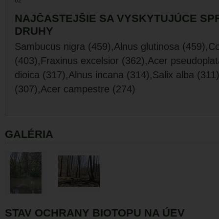
62
NAJČASTEJŠIE SA VYSKYTUJÚCE SP
DRUHY
Sambucus nigra (459),Alnus glutinosa (459),Co
(403),Fraxinus excelsior (362),Acer pseudoplat
dioica (317),Alnus incana (314),Salix alba (31
(307),Acer campestre (274)
GALÉRIA
STAV OCHRANY BIOTOPU NA ÚEV