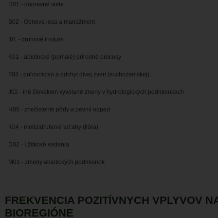
D01 - dopravné siete
B02 - Obnova lesa a manažment
I01 - druhové invázie
K01 - abiotocké (pomalé) prírodné procesy
F03 - poľovníctvo a odchyt divej zveri (suchozemskej)
J02 - iné človekom vyvolané zneny v hydrologických podmienkach
H05 - znečistenie pôdy a pevný odpad
K04 - medzidruhové vzťahy (flóra)
D02 - úžitkové vedenia
M01 - zmeny abiotických podmienok
FREKVENCIA POZITÍVNYCH VPLYVOV 
BIOREGIÓNE