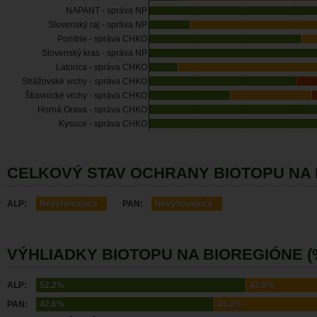
NAPANT - správa NP
Slovenský raj - správa NP
Ponitrie - správa CHKO
Slovenský kras - správa NP
Latorica - správa CHKO
Strážovské vrchy - správa CHKO
Štiavnické vrchy - správa CHKO
Horná Orava - správa CHKO
Kysuce - správa CHKO
CELKOVÝ STAV OCHRANY BIOTOPU NA
ALP:
Nevyhovujúca
PAN:
Nevyhovujúca
VÝHLIADKY BIOTOPU NA BIOREGIÓNE (
ALP:
52.2%
43.5%
PAN:
42.6%
45.2%