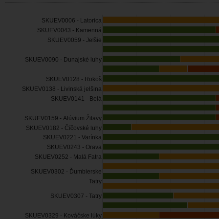
SKUEV0006 - Latorica
SKUEV0043 - Kamenná
SKUEV0059 - Jelšie
SKUEV0090 - Dunajské luhy
SKUEV0128 - Rokoš
SKUEV0138 - Livinská jelšina
SKUEV0141 - Belá
SKUEV0159 - Alúvium Žitavy
SKUEV0182 - Číčovské luhy
SKUEV0221 - Varínka
SKUEV0243 - Orava
SKUEV0252 - Malá Fatra
SKUEV0302 - Ďumbierske
Tatry
SKUEV0307 - Tatry
SKUEV0329 - Kováčske lúky