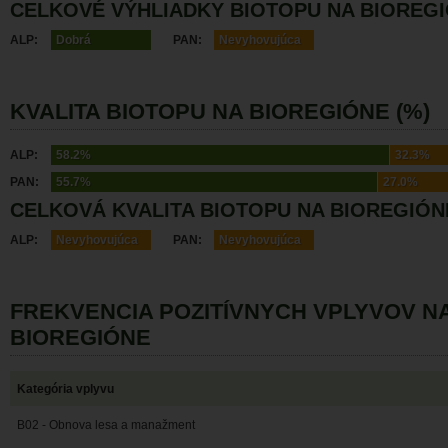
CELKOVÉ VÝHLIADKY BIOTOPU NA BIOREG
ALP:
Dobrá
PAN:
Nevyhovujúca
KVALITA BIOTOPU NA BIOREGIÓNE (%)
ALP:
58.2%
32.3%
PAN:
55.7%
27.0%
CELKOVÁ KVALITA BIOTOPU NA BIOREGIÓN
ALP:
Nevyhovujúca
PAN:
Nevyhovujúca
FREKVENCIA POZITÍVNYCH VPLYVOV N
BIOREGIÓNE
Kategória vplyvu
B02 - Obnova lesa a manažment