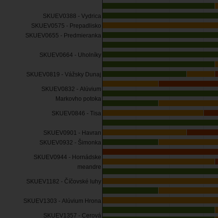
SKUEV0388 - Vydrica
SKUEV0575 - Prepadlisko
SKUEV0655 - Predmieranka
SKUEV0664 - Uholníky
SKUEV0819 - Vážsky Dunaj
SKUEV0832 - Alúvium
Markovho potoka
SKUEV0846 - Tisa
SKUEV0901 - Havran
SKUEV0932 - Šimonka
SKUEV0944 - Hornádske
meandre
SKUEV1182 - Číčovské luhy
SKUEV1303 - Alúvium Hrona
SKUEV1357 - Cerová