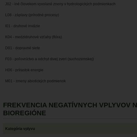
J02 - iné človekom vyvolané zneny v hydrologických podmienkach
L08 - záplavy (prírodné procesy)
I01 - druhové invázie
K04 - medzidruhové vzťahy (flóra)
D01 - dopravné siete
F03 - poľovníctvo a odchyt divej zveri (suchozemskej)
H06 - prírastok energie
M01 - zmeny abiotických podmienok
FREKVENCIA NEGATÍVNYCH VPLYVOV 
BIOREGIÓNE
Kategória vplyvu