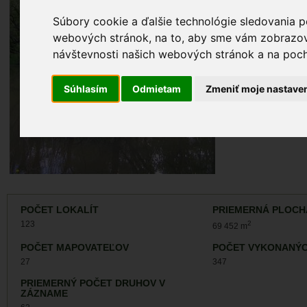
ÚZEMIA NA MA
Súbory cookie a ďalšie technológie sledovania p
Atlas biotopov
webových stránok, na to, aby sme vám zobrazova
návštevnosti našich webových stránok a na pocho
ZÁZNAMY VÝSK
Záznamy monit
Súhlasím
Odmietam
Zmeniť moje nastave
Záznamy výskyt
POČET LOKALÍT
PRIEMERNÁ PLOCH
123
2
69 452 m
POČET MAPOVATEĽOV
POČET VYKONANÝC
27
347
PRIEMERNÝ POČET DRUHOV V
ZÁZNAME