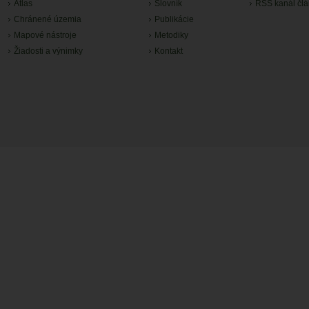
Atlas
Slovník
RSS kanál čl
Chránené územia
Publikácie
Mapové nástroje
Metodiky
Žiadosti a výnimky
Kontakt