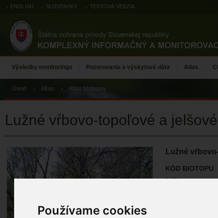
ENGLISH
SLOVENSKY
TEXTOVÁ VERZIA
Výsledky monitoringu
Pozorovania a výskytové dáta
Atlas
C
Úvod
Atlas
Atlas biotopov
Lužné vŕbovo-topoľové a jelšové
Lužné vŕbovo-
KÓD BIOTOPU
91E0
KÓD NATURA 2
Používame cookies
91E0