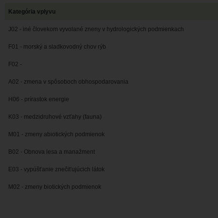
Kategória vplyvu
J02 - iné človekom vyvolané zneny v hydrologických podmienkach
F01 - morský a sladkovodný chov rýb
F02 -
A02 - zmena v spôsoboch obhospodarovania
H06 - prírastok energie
K03 - medzidruhové vzťahy (fauna)
M01 - zmeny abiotických podmienok
B02 - Obnova lesa a manažment
E03 - vypúšťanie znečiťujúcich látok
M02 - zmeny biotických podmienok