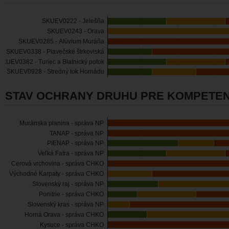
SKUEV0222 - Jelešňa
SKUEV0243 - Orava
SKUEV0285 - Alúvium Muráňa
SKUEV0338 - Plavečské štrkoviská
SKUEV0382 - Turiec a Blatnický potok
SKUEV0928 - Stredný tok Hornádu
STAV OCHRANY DRUHU PRE KOMPETEN
Muránska planina - správa NP
TANAP - správa NP
PIENAP - správa NP
Veľká Fatra - správa NP
Cerová vrchovina - správa CHKO
Východné Karpaty - správa CHKO
Slovenský raj - správa NP
Ponitrie - správa CHKO
Slovenský kras - správa NP
Horná Orava - správa CHKO
Kysuce - správa CHKO