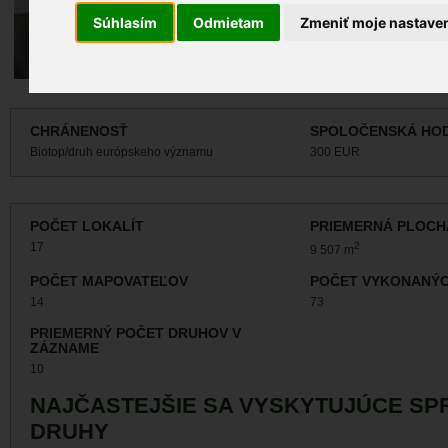
Záznamy monit
Súhlasím
Odmietam
Zmeniť moje nastave
Záznamy výskyt
CHRÁNENOSŤ
SPOLOČENSKÁ HO
Biotop/druh európskeho významu
300 EUR
POČET LOKALÍT
PRIEMERNÁ PLOCH
17
2
9 507 m
POČET MAPOVATEĽOV
POČET VYKONANÝC
14
73
PRIEMERNÝ POČET DRUHOV V
ZÁZNAME
10
NAJČASTEJŠIE SA VYSKYTUJÚCE SP
DRUHY