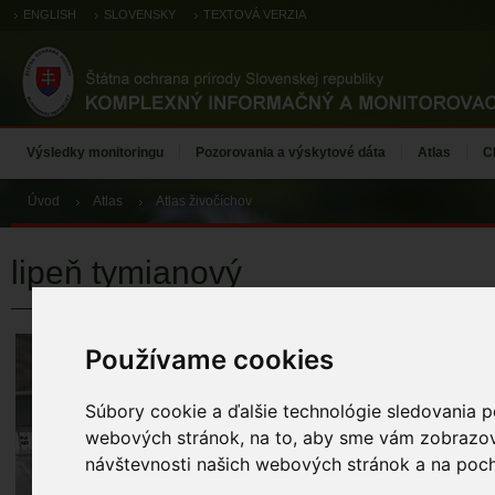
ENGLISH
SLOVENSKY
TEXTOVÁ VERZIA
Výsledky monitoringu
Pozorovania a výskytové dáta
Atlas
C
Úvod
Atlas
Atlas živočíchov
lipeň tymianový
lipeň tymiano
Používame cookies
Thymallus thymallu
Súbory cookie a ďalšie technológie sledovania p
ÚZEMIA NA MA
webových stránok, na to, aby sme vám zobrazova
Atlas živočícho
návštevnosti našich webových stránok a na pocho
ZÁZNAMY VÝSK