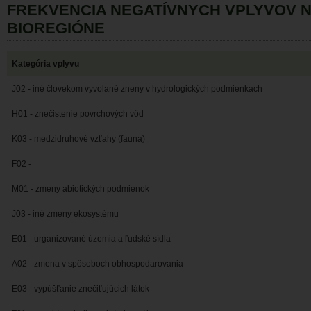
FREKVENCIA NEGATÍVNYCH VPLYVOV 
BIOREGIÓNE
Kategória vplyvu
J02 - iné človekom vyvolané zneny v hydrologických podmienkach
H01 - znečistenie povrchových vôd
K03 - medzidruhové vzťahy (fauna)
F02 -
M01 - zmeny abiotických podmienok
J03 - iné zmeny ekosystému
E01 - urganizované územia a ľudské sídla
A02 - zmena v spôsoboch obhospodarovania
E03 - vypúšťanie znečiťujúcich látok