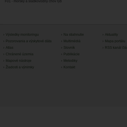
F01 - morský a sladkovodný chov rýb
Výsledky monitoringu
Na stiahnutie
Aktuality
Pozorovania a výskytové dáta
Multimédiá
Mapa portálu
Atlas
Slovník
RSS kanál čl
Chránené územia
Publikácie
Mapové nástroje
Metodiky
Žiadosti a výnimky
Kontakt