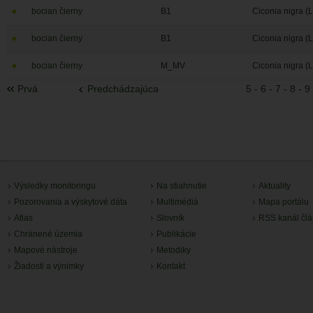
bocian čierny
B1
Ciconia nigra (
bocian čierny
B1
Ciconia nigra (
bocian čierny
M_MV
Ciconia nigra (
Prvá
Predchádzajúca
5
-
6
-
7
-
8
-
9
Výsledky monitoringu
Na stiahnutie
Aktuality
Pozorovania a výskytové dáta
Multimédiá
Mapa portálu
Atlas
Slovník
RSS kanál čl
Chránené územia
Publikácie
Mapové nástroje
Metodiky
Žiadosti a výnimky
Kontakt