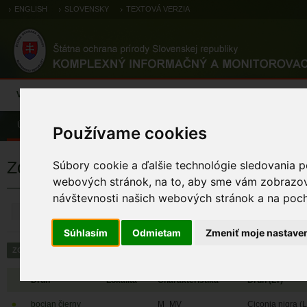
ENGLISH
SLOVENSKY
TEXTOVÁ VERZIA
Výsledky monitoringu
Pozorovania a výskytové dáta
Atlas
C
Úvod
Pozorovania a výskytové dáta
Zoologické záznamy
Používame cookies
Zoologické výskytové záznamy
Súbory cookie a ďalšie technológie sledovania p
webových stránok, na to, aby sme vám zobrazova
návštevnosti našich webových stránok a na pocho
ZRUŠIŤ
Súhlasím
Odmietam
Zmeniť moje nastave
Druh
Lokalita
Charakteristika
Druh (LT)
bocian čierny
M_MV
Ciconia nigra (