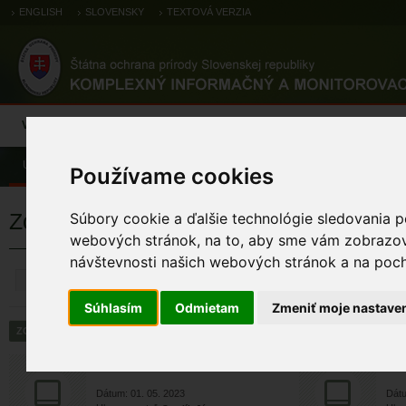
ENGLISH
SLOVENSKY
TEXTOVÁ VERZIA
Výsledky monitoringu
Pozorovania a výskytové dáta
Atlas
C
Úvod
Pozorovania a výskytové dáta
Zoologické záznamy
Používame cookies
Zoologické výskytové záznamy
Súbory cookie a ďalšie technológie sledovania p
webových stránok, na to, aby sme vám zobrazova
návštevnosti našich webových stránok a na pocho
ZRUŠIŤ
Súhlasím
Odmietam
Zmeniť moje nastave
haja červená
h
Dátum: 01. 05. 2023
Dátu