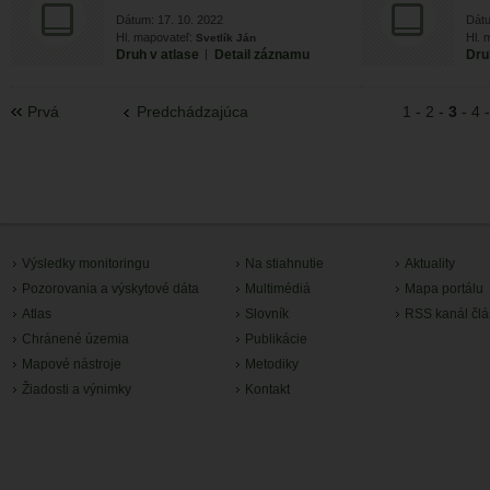
Dátum: 17. 10. 2022
Dátu
Hl. mapovateľ:
Hl. 
Svetlík Ján
Druh v atlase
|
Detail záznamu
Dru
Prvá
Predchádzajúca
1
-
2
-
3
-
4
Výsledky monitoringu
Na stiahnutie
Aktuality
Pozorovania a výskytové dáta
Multimédiá
Mapa portálu
Atlas
Slovník
RSS kanál čl
Chránené územia
Publikácie
Mapové nástroje
Metodiky
Žiadosti a výnimky
Kontakt