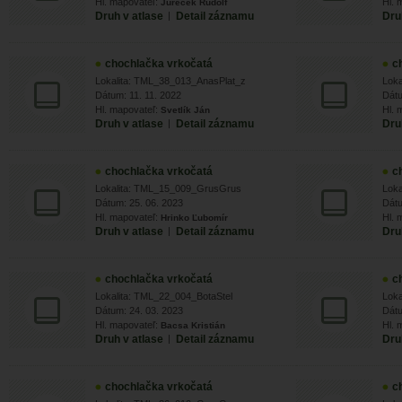
Hl. mapovateľ:
Hl. 
Jureček Rudolf
Druh v atlase
|
Detail záznamu
Dru
chochlačka vrkočatá
c
Lokalita: TML_38_013_AnasPlat_z
Loka
Dátum: 11. 11. 2022
Dátu
Hl. mapovateľ:
Hl. 
Svetlík Ján
Druh v atlase
|
Detail záznamu
Dru
chochlačka vrkočatá
c
Lokalita: TML_15_009_GrusGrus
Loka
Dátum: 25. 06. 2023
Dátu
Hl. mapovateľ:
Hl. 
Hrinko Ľubomír
Druh v atlase
|
Detail záznamu
Dru
chochlačka vrkočatá
c
Lokalita: TML_22_004_BotaStel
Loka
Dátum: 24. 03. 2023
Dátu
Hl. mapovateľ:
Hl. 
Bacsa Kristián
Druh v atlase
|
Detail záznamu
Dru
chochlačka vrkočatá
c