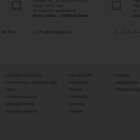
Lokalita: TML_36_010_GrusGrus_m
Lok
Dátum: 19. 03. 2023
Dátu
Hl. mapovateľ:
Hl. 
Kalaš Michal
Druh v atlase
|
Detail záznamu
Dru
Prvá
Predchádzajúca
1
-
2
-
3
-
4
Výsledky monitoringu
Na stiahnutie
Aktuality
Pozorovania a výskytové dáta
Multimédiá
Mapa portálu
Atlas
Slovník
RSS kanál čl
Chránené územia
Publikácie
Mapové nástroje
Metodiky
Žiadosti a výnimky
Kontakt