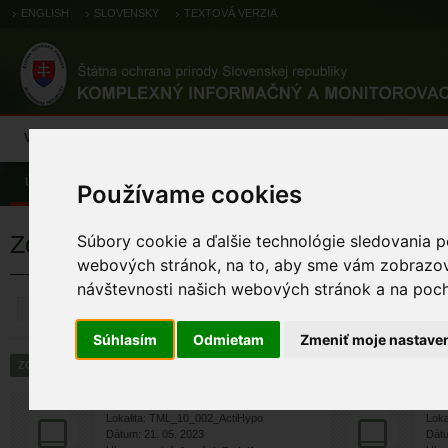
ENGLISH
SLOVENSKY
TEXTOVÁ VERZIA
Výsledky monitoringu
Pozorovania a výskytové dáta
Atlas
C
Úvod
Pozorovania a výskytové dáta
Zoologické záznamy
Používame cookies
Zoologické výskytové záznamy
Súbory cookie a ďalšie technológie sledovania p
webových stránok, na to, aby sme vám zobrazova
návštevnosti našich webových stránok a na pocho
ZRUŠIŤ
Súhlasím
Odmietam
Zmeniť moje nastave
chochlačka vrkočatá
c
Lokalita: TML_10_002_ActiHypo
Loka
Dátum: 21. 05. 2023
Dátu