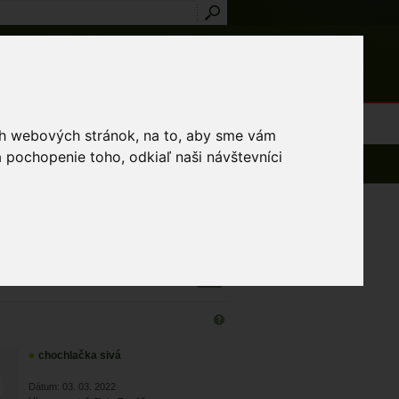
Prihlásenie
Registrácia
médiá
Slovník
Publikácie
Metodiky
Kontakt
osti a výnimky
ich webových stránok, na to, aby sme vám
 pochopenie toho, odkiaľ naši návštevníci
ených 121 - 135 z 820 záznamov
chochlačka sivá
Dátum: 03. 03. 2022