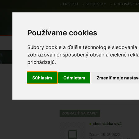
ENGLISH
SLOVENSKY
TEXTOVÁ VERZ
Používame cookies
Výsledky monitoringu
Pozorovania a 
Súbory cookie a ďalšie technológie sledovania
zobrazovali prispôsobený obsah a cielené rekl
Úvod
Pozorovania a výskytové dáta
prichádzajú.
Zoologické výskytové
Súhlasím
Odmietam
Zmeniť moje nastav
chochlačka sivá
Dátum: 15. 03. 2022