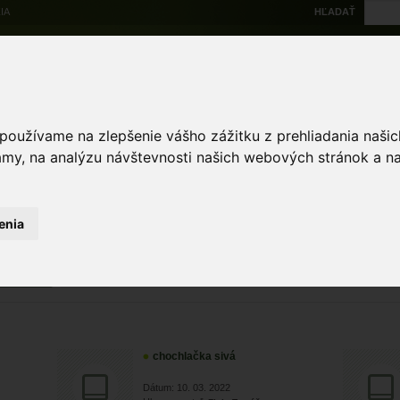
IA
HĽADAŤ
Na stiahnutie
Multi
výskytové dáta
Atlas
Chránené územia
Mapové nástroje
Žiad
 používame na zlepšenie vášho zážitku z prehliadania naš
amy, na analýzu návštevnosti našich webových stránok a na
Zoologické záznamy
 záznamy
enia
ZRUŠIŤ
Zobraz
chochlačka sivá
Dátum: 10. 03. 2022