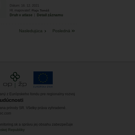
Dátum: 16. 12. 2021
Hl. mapovateľ:
Flajs Tomáš
Druh v atlase
|
Detail záznamu
Nasledujúca
Posledná
vaný z Európskeho fondu pre regionalny rozvoj
budúcnosti
ana prírody SR. Všetky práva vyhradené.
tec.com
itoring.sk a správu jej obsahu zabezpečuje
nskej Republiky