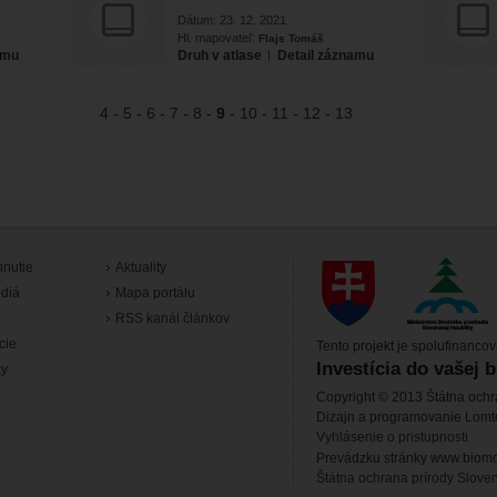
Dátum: 23. 12. 2021
Hl. mapovateľ:
Flajs Tomáš
amu
Druh v atlase
|
Detail záznamu
4
-
5
-
6
-
7
-
8
-
9
-
10
-
11
-
12
-
13
hnutie
Aktuality
diá
Mapa portálu
RSS kanál článkov
cie
Tento projekt je spolufinanco
Investícia do vašej 
ky
Copyright © 2013 Štátna ochr
Dizajn a programovanie Lom
Vyhlásenie o pristupnosti
Prevádzku stránky www.biomon
Štátna ochrana prírody Slove