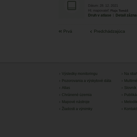
Dátum: 28. 12. 2021
Hl. mapovateľ:
Flajs Tomáš
Druh v atlase
|
Detail zázn
Prvá
Predchádzajúca
Výsledky monitoringu
Na stia
Pozorovania a výskytové dáta
Multimé
Atlas
Slovník
Chránené územia
Publiká
Mapové nástroje
Metodi
Žiadosti a výnimky
Kontakt