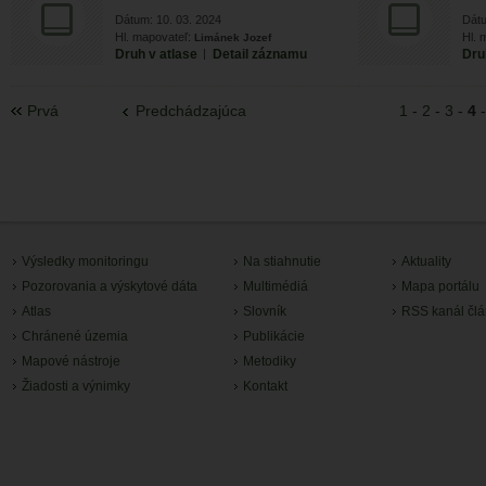
Dátum: 10. 03. 2024
Dátu
Hl. mapovateľ:
Hl. 
Limánek Jozef
Druh v atlase
|
Detail záznamu
Dru
Prvá
Predchádzajúca
1
-
2
-
3
-
4
Výsledky monitoringu
Na stiahnutie
Aktuality
Pozorovania a výskytové dáta
Multimédiá
Mapa portálu
Atlas
Slovník
RSS kanál čl
Chránené územia
Publikácie
Mapové nástroje
Metodiky
Žiadosti a výnimky
Kontakt