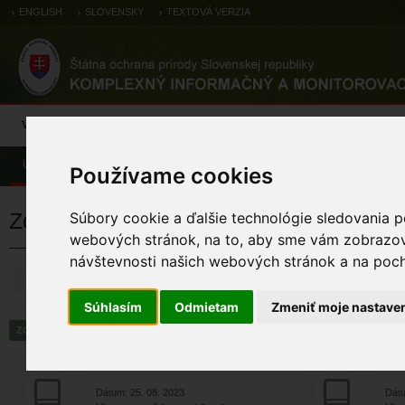
ENGLISH
SLOVENSKY
TEXTOVÁ VERZIA
Výsledky monitoringu
Pozorovania a výskytové dáta
Atlas
C
Úvod
Pozorovania a výskytové dáta
Zoologické záznamy
Používame cookies
Zoologické výskytové záznamy
Súbory cookie a ďalšie technológie sledovania p
webových stránok, na to, aby sme vám zobrazova
návštevnosti našich webových stránok a na pocho
ZRUŠIŤ
Súhlasím
Odmietam
Zmeniť moje nastave
jastrab veľký
j
Dátum: 25. 08. 2023
Dátu