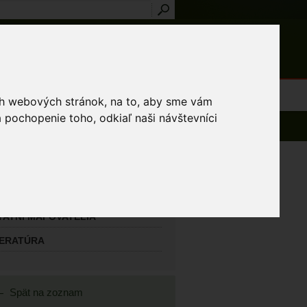
Prihlásenie
Registrácia
médiá
Slovník
Publikácie
Metodiky
Kontakt
osti a výnimky
ich webových stránok, na to, aby sme vám
 pochopenie toho, odkiaľ naši návštevníci
AVNÝ MAPOVATEĽ
ň Martin
TATNÍ MAPOVATELIA
TERATÚRA
Spät na zoznam