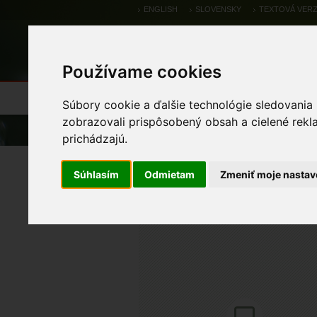
ENGLISH
SLOVENSKY
TEXTOVÁ VERZ
Používame cookies
Výsledky monitoringu
Pozorovania a 
Súbory cookie a ďalšie technológie sledovania
zobrazovali prispôsobený obsah a cielené rekl
Úvod
Pozorovania a výskytové dáta
prichádzajú.
orliak morský
Súhlasím
Odmietam
Zmeniť moje nastav