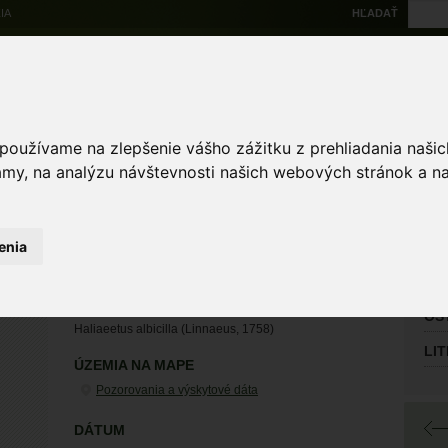
IA
HĽADAŤ
Na stiahnutie
Multi
výskytové dáta
Atlas
Chránené územia
Mapové nástroje
Žiad
 používame na zlepšenie vášho zážitku z prehliadania naš
amy, na analýzu návštevnosti našich webových stránok a na
Zoologické záznamy
enia
HL
Luká
orliak morský
OS
Haliaeetus albicilla (Linnaeus, 1758)
LI
ÚZEMIA NA MAPE
Pozorovania a výskytové dáta
DÁTUM