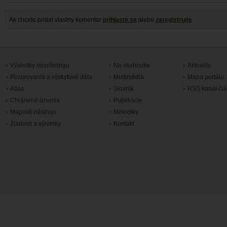
Ak chcete pridat vlastny komentar
prihlaste sa
alebo
zaregistrujte
Výsledky monitoringu
Na stiahnutie
Aktuality
Pozorovania a výskytové dáta
Multimédiá
Mapa portálu
Atlas
Slovník
RSS kanál čl
Chránené územia
Publikácie
Mapové nástroje
Metodiky
Žiadosti a výnimky
Kontakt