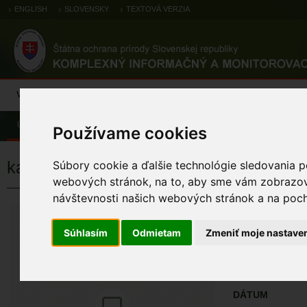
ENGLISH
SLOVENSKY
TEXTOVÁ VERZIA
Výsledky monitoringu
Pozorovania a výskytové dáta
Atlas
C
Úvod
Pozorovania a výskytové dáta
Zoologické záznamy
Používame cookies
kačica divá
Súbory cookie a ďalšie technológie sledovania p
webových stránok, na to, aby sme vám zobrazova
návštevnosti našich webových stránok a na pocho
kačica divá
Anas platyrhynchos
Súhlasím
Odmietam
Zmeniť moje nastave
ÚZEMIA NA MA
Pozorovania a 
DÁTUM