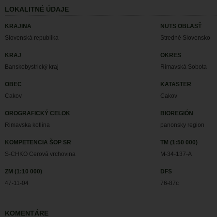
LOKALITNÉ ÚDAJE
KRAJINA
NUTS OBLASŤ
Slovenská republika
Stredné Slovensko
KRAJ
OKRES
Banskobystrický kraj
Rimavská Sobota
OBEC
KATASTER
Cakov
Cakov
OROGRAFICKÝ CELOK
BIOREGIÓN
Rimavska kotlina
panonsky region
KOMPETENCIA ŠOP SR
TM (1:50 000)
S-CHKO Cerová vrchovina
M-34-137-A
ZM (1:10 000)
DFS
47-11-04
76-87c
KOMENTÁRE