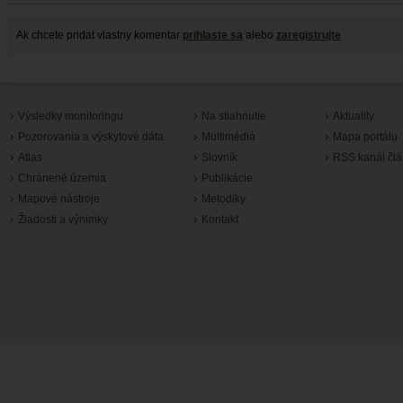
Ak chcete pridat vlastny komentar
prihlaste sa
alebo
zaregistrujte
Výsledky monitoringu
Na stiahnutie
Aktuality
Pozorovania a výskytové dáta
Multimédiá
Mapa portálu
Atlas
Slovník
RSS kanál čl
Chránené územia
Publikácie
Mapové nástroje
Metodiky
Žiadosti a výnimky
Kontakt