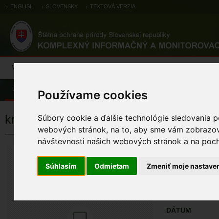
ENGLISH
SLOVENSKY
TEXTOVÁ VERZIA
Výsledky monitoringu
Pozorovania a výskytové dáta
Atlas
C
Úvod
Pozorovania a výskytové dáta
Zoologické záznamy
Používame cookies
krkavec čierny
Súbory cookie a ďalšie technológie sledovania p
webových stránok, na to, aby sme vám zobrazova
návštevnosti našich webových stránok a na pocho
krkavec čiern
Corvus corax Linna
Súhlasím
Odmietam
Zmeniť moje nastave
ÚZEMIA NA MA
Pozorovania a 
DÁTUM