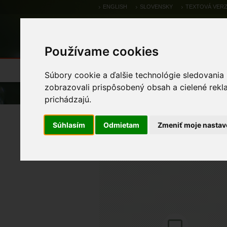
ENGLISH
SLOVENSKY
TEXTOVÁ VERZ
Používame cookies
Výsledky monitoringu
Pozorovania a 
Súbory cookie a ďalšie technológie sledovania
zobrazovali prispôsobený obsah a cielené rekl
Úvod
Pozorovania a výskytové dáta
prichádzajú.
myšiak lesný (myšiak 
Súhlasím
Odmietam
Zmeniť moje nastav