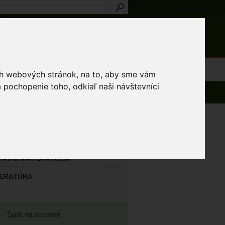
Prihlásenie
Registrácia
médiá
Slovník
Publikácie
Metodiky
Kontakt
osti a výnimky
ich webových stránok, na to, aby sme vám
 pochopenie toho, odkiaľ naši návštevníci
AVNÝ MAPOVATEĽ
ka Marian
TATNÍ MAPOVATELIA
TERATÚRA
Spät na zoznam