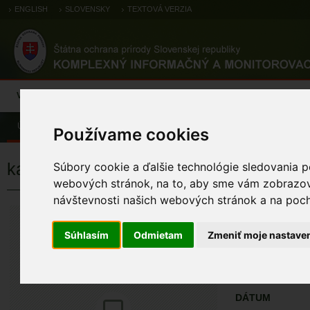
ENGLISH
SLOVENSKY
TEXTOVÁ VERZIA
Výsledky monitoringu
Pozorovania a výskytové dáta
Atlas
C
Úvod
Pozorovania a výskytové dáta
Zoologické záznamy
Používame cookies
kačica divá
Súbory cookie a ďalšie technológie sledovania p
webových stránok, na to, aby sme vám zobrazova
návštevnosti našich webových stránok a na pocho
kačica divá
Anas platyrhynchos
Súhlasím
Odmietam
Zmeniť moje nastave
ÚZEMIA NA MA
Pozorovania a 
DÁTUM