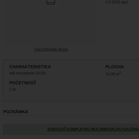
4.5.2026 (jar)
Viac fotografií druhu
CHARAKTERISTIKA
PLOCHA
isté hniezdenie (D16)
2
16,00 m
POČETNOSŤ
1 ks
POZNÁMKA
ZOBRAZIŤ KOMPLETNÚ MULTIMEDIÁLNU GALÉRI