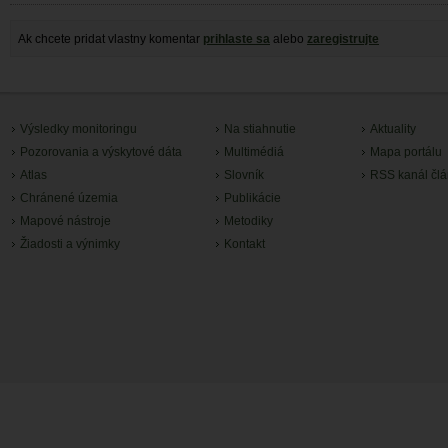
Ak chcete pridat vlastny komentar
prihlaste sa
alebo
zaregistrujte
Výsledky monitoringu
Na stiahnutie
Aktuality
Pozorovania a výskytové dáta
Multimédiá
Mapa portálu
Atlas
Slovník
RSS kanál čl
Chránené územia
Publikácie
Mapové nástroje
Metodiky
Žiadosti a výnimky
Kontakt