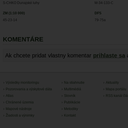
S-CHKO Dunajské luhy
M-34-133-C
ZM (1:10 000)
DFS
45-23-14
79-75a
KOMENTÁRE
Ak chcete pridat vlastny komentar
prihlaste sa
Výsledky monitoringu
Na stiahnutie
Aktuality
Pozorovania a výskytové dáta
Multimédiá
Mapa portálu
Atlas
Slovník
RSS kanál čl
Chránené územia
Publikácie
Mapové nástroje
Metodiky
Žiadosti a výnimky
Kontakt