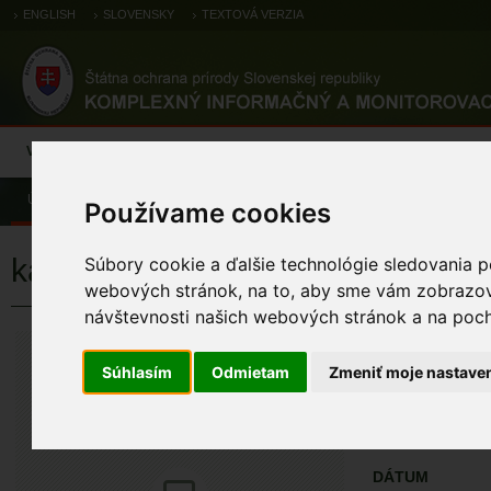
ENGLISH
SLOVENSKY
TEXTOVÁ VERZIA
Výsledky monitoringu
Pozorovania a výskytové dáta
Atlas
C
Úvod
Pozorovania a výskytové dáta
Zoologické záznamy
Používame cookies
kačica divá
Súbory cookie a ďalšie technológie sledovania p
webových stránok, na to, aby sme vám zobrazova
návštevnosti našich webových stránok a na pocho
kačica divá
Anas platyrhynchos
Súhlasím
Odmietam
Zmeniť moje nastave
ÚZEMIA NA MA
Pozorovania a 
DÁTUM