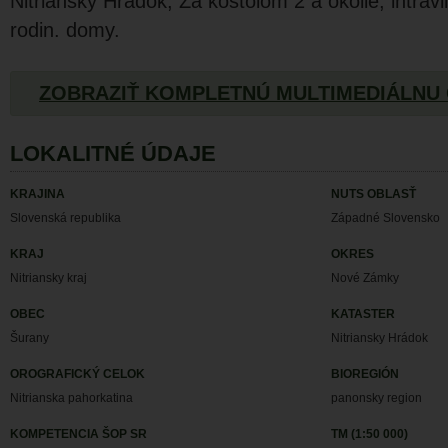
Nitriansky Hrádok, Za kostolom 2 a okolie, intrav
rodin. domy.
ZOBRAZIŤ KOMPLETNÚ MULTIMEDIÁLNU
LOKALITNÉ ÚDAJE
KRAJINA
NUTS OBLASŤ
Slovenská republika
Západné Slovensko
KRAJ
OKRES
Nitriansky kraj
Nové Zámky
OBEC
KATASTER
Šurany
Nitriansky Hrádok
OROGRAFICKÝ CELOK
BIOREGIÓN
Nitrianska pahorkatina
panonsky region
KOMPETENCIA ŠOP SR
TM (1:50 000)