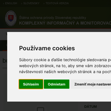
ENGLISH
SLOVENSKY
TEXTOVÁ VERZIA
Výsledky monitoringu
Pozorovania a výskytové dáta
Atlas
C
Úvod
Pozorovania a výskytové dáta
Zoologické záznamy
Používame cookies
bocian čierny
Súbory cookie a ďalšie technológie sledovania p
webových stránok, na to, aby sme vám zobrazova
návštevnosti našich webových stránok a na pocho
bocian čierny
Ciconia nigra (Linn
Súhlasím
Odmietam
Zmeniť moje nastave
ÚZEMIA NA MA
Pozorovania a 
DÁTUM