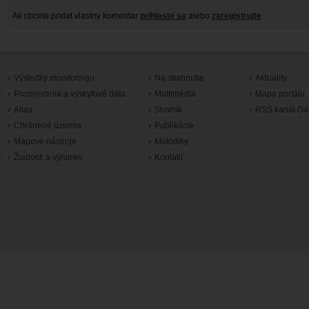
Ak chcete pridat vlastny komentar
prihlaste sa
alebo
zaregistrujte
Výsledky monitoringu
Na stiahnutie
Aktuality
Pozorovania a výskytové dáta
Multimédiá
Mapa portálu
Atlas
Slovník
RSS kanál čl
Chránené územia
Publikácie
Mapové nástroje
Metodiky
Žiadosti a výnimky
Kontakt