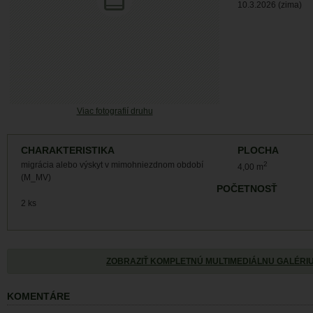
10.3.2026 (zima)
Viac fotografií druhu
CHARAKTERISTIKA
PLOCHA
migrácia alebo výskyt v mimohniezdnom období
2
4,00 m
(M_MV)
POČETNOSŤ
2 ks
ZOBRAZIŤ KOMPLETNÚ MULTIMEDIÁLNU GALÉRI
KOMENTÁRE