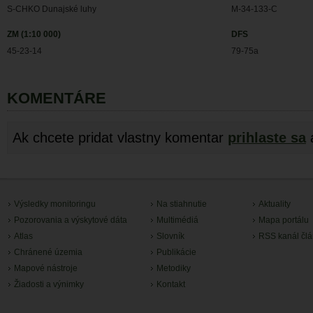
S-CHKO Dunajské luhy
M-34-133-C
ZM (1:10 000)
DFS
45-23-14
79-75a
KOMENTÁRE
Ak chcete pridat vlastny komentar
prihlaste sa
Výsledky monitoringu
Na stiahnutie
Aktuality
Pozorovania a výskytové dáta
Multimédiá
Mapa portálu
Atlas
Slovník
RSS kanál čl
Chránené územia
Publikácie
Mapové nástroje
Metodiky
Žiadosti a výnimky
Kontakt