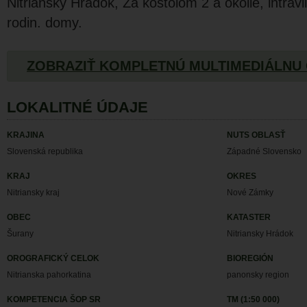
Nitriansky Hrádok, Za kostolom 2 a okolie, intrav
rodin. domy.
ZOBRAZIŤ KOMPLETNÚ MULTIMEDIÁLNU
LOKALITNÉ ÚDAJE
KRAJINA
NUTS OBLASŤ
Slovenská republika
Západné Slovensko
KRAJ
OKRES
Nitriansky kraj
Nové Zámky
OBEC
KATASTER
Šurany
Nitriansky Hrádok
OROGRAFICKÝ CELOK
BIOREGIÓN
Nitrianska pahorkatina
panonsky region
KOMPETENCIA ŠOP SR
TM (1:50 000)