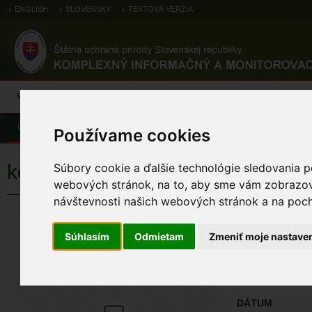
ENGLISH
SLOVENSKY
TEXTOVÁ VERZIA
Výsledky monitoringu
Pozorovania a výskytové dáta
Atlas
C
Úvod
Pozorovania a výskytové dáta
Zoologické záznamy
Používame cookies
kormorán veľký
Súbory cookie a ďalšie technológie sledovania p
webových stránok, na to, aby sme vám zobrazova
návštevnosti našich webových stránok a na pocho
kormorán veľ
Phalacrocorax carb
Súhlasím
Odmietam
Zmeniť moje nastave
ÚZEMIA NA MA
Pozorovania a 
DÁTUM