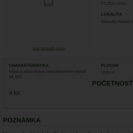
7.3.2026 (zima)
LOKALITA
Nitriansky Hrádok, 
Viac fotografií druhu
CHARAKTERISTIKA
PLOCHA
migrácia alebo výskyt v mimohniezdnom období
2
16,00 m
(M_MV)
POČETNOSŤ
4 ks
POZNÁMKA