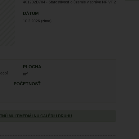
401202D704 - Starostlivosť o územie v správe NP VF 2
DÁTUM
10.2.2026 (zima)
PLOCHA
bdobí
2
m
POČETNOSŤ
TNÚ MULTIMEDIÁLNU GALÉRIU DRUHU