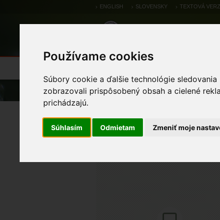
ENGLISH
SLOVENSKY
TEXTOVÁ VERZ
Používame cookies
Výsledky monitoringu
Pozorovania a 
Súbory cookie a ďalšie technológie sledovania
Úvod
Pozorovania a výskytové dáta
zobrazovali prispôsobený obsah a cielené rekl
prichádzajú.
chochlačka sivá
Súhlasím
Odmietam
Zmeniť moje nastav