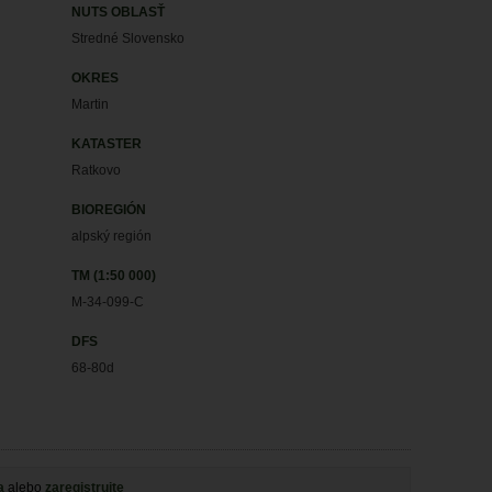
NUTS OBLASŤ
Stredné Slovensko
OKRES
Martin
KATASTER
Ratkovo
BIOREGIÓN
alpský región
TM (1:50 000)
M-34-099-C
DFS
68-80d
a
alebo
zaregistrujte