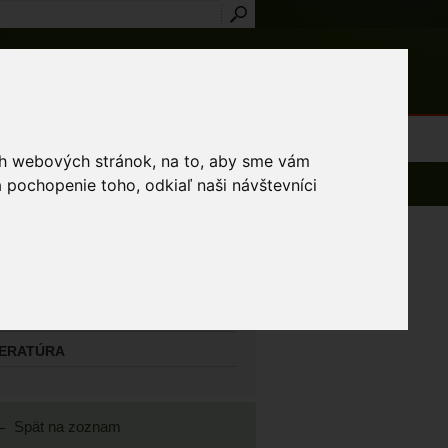
Prihlásenie
Registrácia
médiá
Slovník
Publikácie
Metodiky
Kontakt
osti a výnimky
ich webových stránok, na to, aby sme vám
 pochopenie toho, odkiaľ naši návštevníci
AVNÝ MAPOVATEĽ
el Miroslav
TATNÍ MAPOVATELIA
TERATÚRA
Spät na zoznam