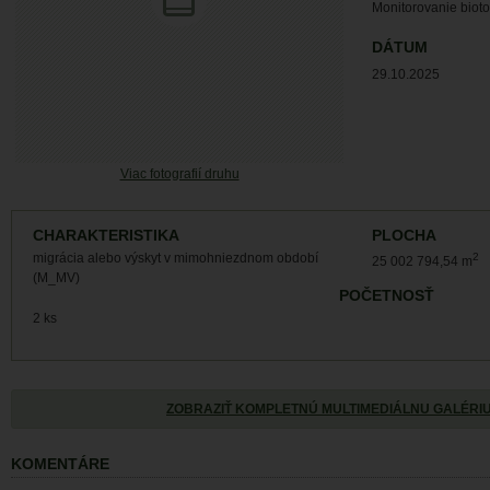
Monitorovanie biot
DÁTUM
29.10.2025
Viac fotografií druhu
CHARAKTERISTIKA
PLOCHA
migrácia alebo výskyt v mimohniezdnom období
2
25 002 794,54 m
(M_MV)
POČETNOSŤ
2 ks
ZOBRAZIŤ KOMPLETNÚ MULTIMEDIÁLNU GALÉRI
KOMENTÁRE