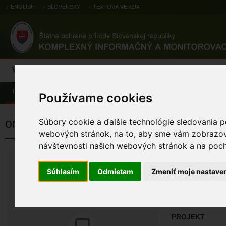
ENGLISH
SLOVENSKY
TEXTOVÁ VERZIA
Výsledky monitoringu
Pozorovania a výskytové dáta
Atlas
C
Úvod
Pozorovania a výskytové dáta
Zoologické záznamy
Používame cookies
orliak morský
Súbory cookie a ďalšie technológie sledovania p
webových stránok, na to, aby sme vám zobrazova
návštevnosti našich webových stránok a na pocho
orliak morský
Haliaeetus albicill
Súhlasím
Odmietam
Zmeniť moje nastave
ÚZEMIA NA MA
Pozorovania a 
PROJEKT