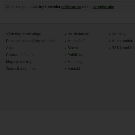
Ak chcete pridat vlastny komentar
prihlaste sa
alebo
zaregistrujte
Výsledky monitoringu
Na stiahnutie
Aktuality
Pozorovania a výskytové dáta
Multimédiá
Mapa portálu
Atlas
Slovník
RSS kanál čl
Chránené územia
Publikácie
Mapové nástroje
Metodiky
Žiadosti a výnimky
Kontakt