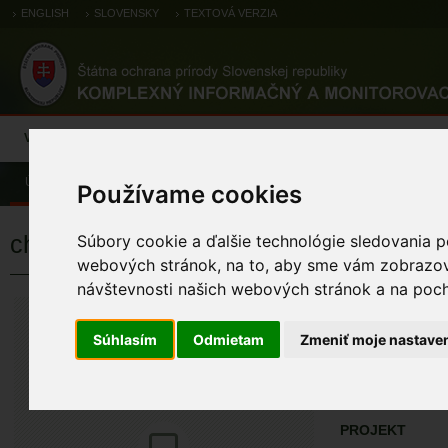
ENGLISH
SLOVENSKY
TEXTOVÁ VERZIA
Výsledky monitoringu
Pozorovania a výskytové dáta
Atlas
C
Úvod
Pozorovania a výskytové dáta
Zoologické záznamy
Používame cookies
chochlačka sivá
Súbory cookie a ďalšie technológie sledovania p
webových stránok, na to, aby sme vám zobrazova
návštevnosti našich webových stránok a na pocho
chochlačka si
Aythya ferina (Linn
Súhlasím
Odmietam
Zmeniť moje nastave
ÚZEMIA NA MA
Pozorovania a 
PROJEKT