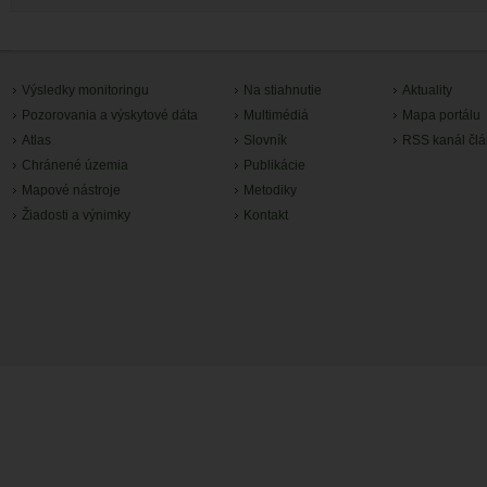
Výsledky monitoringu
Na stiahnutie
Aktuality
Pozorovania a výskytové dáta
Multimédiá
Mapa portálu
Atlas
Slovník
RSS kanál čl
Chránené územia
Publikácie
Mapové nástroje
Metodiky
Žiadosti a výnimky
Kontakt