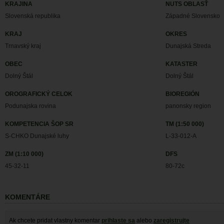
KRAJINA
NUTS OBLASŤ
Slovenská republika
Západné Slovensko
KRAJ
OKRES
Trnavský kraj
Dunajská Streda
OBEC
KATASTER
Dolný Štál
Dolný Štál
OROGRAFICKÝ CELOK
BIOREGIÓN
Podunajska rovina
panonsky region
KOMPETENCIA ŠOP SR
TM (1:50 000)
S-CHKO Dunajské luhy
L-33-012-A
ZM (1:10 000)
DFS
45-32-11
80-72c
KOMENTÁRE
Ak chcete pridat vlastny komentar
prihlaste sa
alebo
zaregistrujte