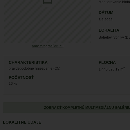
Monitorovanie biot
DÁTUM
3.6.2025
LOKALITA
Bohelov rybniky (D
Viac fotografií druhu
CHARAKTERISTIKA
PLOCHA
pravdepodobné hniezdenie (C5)
2
1 440 323,19 m
POČETNOSŤ
16 ks
ZOBRAZIŤ KOMPLETNÚ MULTIMEDIÁLNU GALÉRI
LOKALITNÉ ÚDAJE