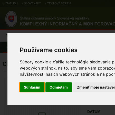
ENGLISH
SLOVENSKY
TEXTOVÁ VERZIA
Výsledky monitoringu
Pozorovania a výskytové dáta
Atlas
C
Úvod
Pozorovania a výskytové dáta
Zoologické záznamy
Používame cookies
chochlačka sivá
Súbory cookie a ďalšie technológie sledovania p
webových stránok, na to, aby sme vám zobrazova
návštevnosti našich webových stránok a na pocho
chochlačka si
Aythya ferina (Linn
Súhlasím
Odmietam
Zmeniť moje nastave
ÚZEMIA NA MA
Pozorovania a 
DÁTUM