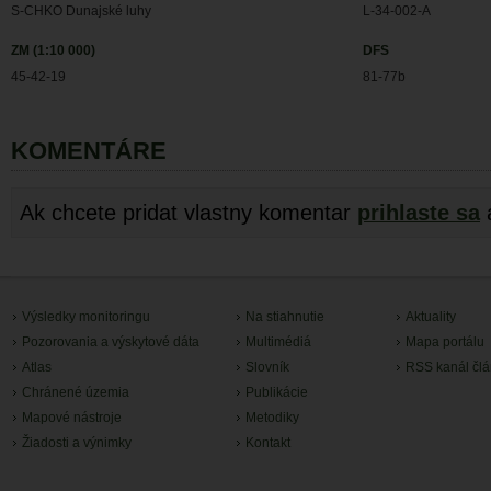
S-CHKO Dunajské luhy
L-34-002-A
ZM (1:10 000)
DFS
45-42-19
81-77b
KOMENTÁRE
Ak chcete pridat vlastny komentar
prihlaste sa
Výsledky monitoringu
Na stiahnutie
Aktuality
Pozorovania a výskytové dáta
Multimédiá
Mapa portálu
Atlas
Slovník
RSS kanál čl
Chránené územia
Publikácie
Mapové nástroje
Metodiky
Žiadosti a výnimky
Kontakt