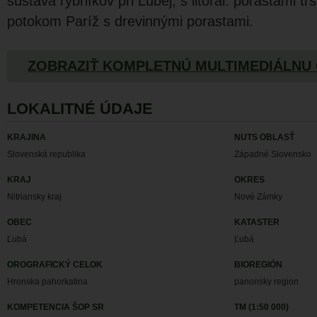
sústava rybníkov pri Ľubej, s litorál. porastami tŕs
potokom Paríž s drevinnými porastami.
ZOBRAZIŤ KOMPLETNÚ MULTIMEDIÁLNU
LOKALITNÉ ÚDAJE
KRAJINA
NUTS OBLASŤ
Slovenská republika
Západné Slovensko
KRAJ
OKRES
Nitriansky kraj
Nové Zámky
OBEC
KATASTER
Ľubá
Ľubá
OROGRAFICKÝ CELOK
BIOREGIÓN
Hronska pahorkatina
panonsky region
KOMPETENCIA ŠOP SR
TM (1:50 000)