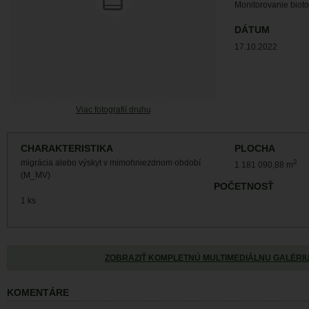
Monitorovanie biot
DÁTUM
17.10.2022
Viac fotografií druhu
CHARAKTERISTIKA
PLOCHA
migrácia alebo výskyt v mimohniezdnom období
2
1 181 090,88 m
(M_MV)
POČETNOSŤ
1 ks
ZOBRAZIŤ KOMPLETNÚ MULTIMEDIÁLNU GALÉRI
KOMENTÁRE