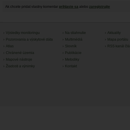
Ak chcete pridat vlastny komentar
prihlaste sa
alebo
zaregistrujte
Výsledky monitoringu
Na stiahnutie
Aktuality
Pozorovania a výskytové dáta
Multimédiá
Mapa portálu
Atlas
Slovník
RSS kanál čl
Chránené územia
Publikácie
Mapové nástroje
Metodiky
Žiadosti a výnimky
Kontakt