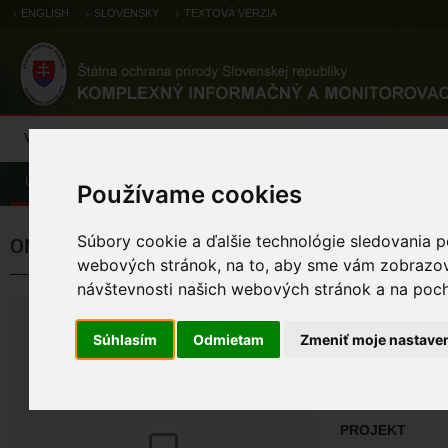
ENGLISH
SLOVENSKY
TEXTOVÁ VERZIA
Výsledky monitoringu
Pozorovania a výskytové dáta
Atlas
C
Úvod
Pozorovania a výskytové dáta
Zoologické záznamy
Používame cookies
orliak morský
Súbory cookie a ďalšie technológie sledovania p
webových stránok, na to, aby sme vám zobrazova
návštevnosti našich webových stránok a na pocho
orliak morský
Haliaeetus albicill
Súhlasím
Odmietam
Zmeniť moje nastave
ÚZEMIA NA MA
Pozorovania a 
PROJEKT