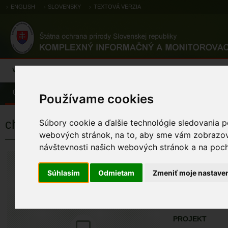
ENGLISH
SLOVENSKY
TEXTOVÁ VERZIA
Výsledky monitoringu
Pozorovania a výskytové dáta
Atlas
C
Úvod
Pozorovania a výskytové dáta
Zoologické záznamy
Používame cookies
chochlačka sivá
Súbory cookie a ďalšie technológie sledovania p
webových stránok, na to, aby sme vám zobrazova
návštevnosti našich webových stránok a na pocho
chochlačka si
Aythya ferina (Linn
Súhlasím
Odmietam
Zmeniť moje nastave
ÚZEMIA NA MA
Pozorovania a 
PROJEKT