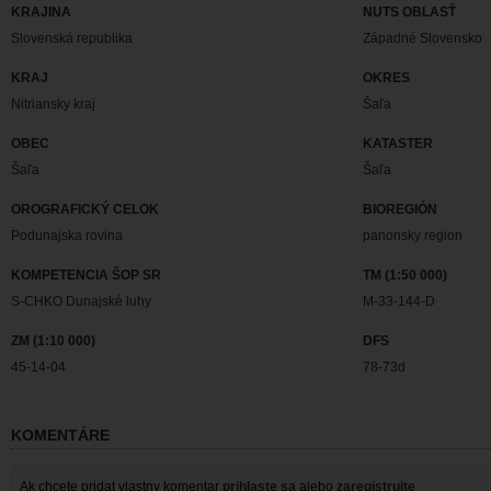
KRAJINA
NUTS OBLASŤ
Slovenská republika
Západné Slovensko
KRAJ
OKRES
Nitriansky kraj
Šaľa
OBEC
KATASTER
Šaľa
Šaľa
OROGRAFICKÝ CELOK
BIOREGIÓN
Podunajska rovina
panonsky region
KOMPETENCIA ŠOP SR
TM (1:50 000)
S-CHKO Dunajské luhy
M-33-144-D
ZM (1:10 000)
DFS
45-14-04
78-73d
KOMENTÁRE
Ak chcete pridat vlastny komentar
prihlaste sa
alebo
zaregistrujte