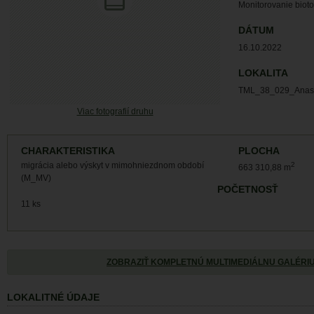
Monitorovanie biot
DÁTUM
16.10.2022
LOKALITA
TML_38_029_Anas
Viac fotografií druhu
CHARAKTERISTIKA
PLOCHA
migrácia alebo výskyt v mimohniezdnom období
2
663 310,88 m
(M_MV)
POČETNOSŤ
11 ks
ZOBRAZIŤ KOMPLETNÚ MULTIMEDIÁLNU GALÉRI
LOKALITNÉ ÚDAJE