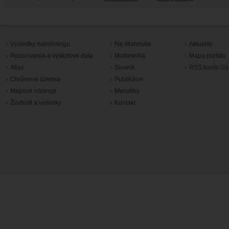
Výsledky monitoringu
Na stiahnutie
Aktuality
Pozorovania a výskytové dáta
Multimédiá
Mapa portálu
Atlas
Slovník
RSS kanál čl
Chránené územia
Publikácie
Mapové nástroje
Metodiky
Žiadosti a výnimky
Kontakt