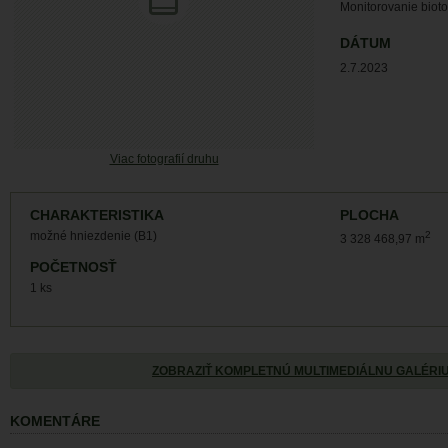
Monitorovanie biot
DÁTUM
2.7.2023
Viac fotografií druhu
CHARAKTERISTIKA
PLOCHA
možné hniezdenie (B1)
2
3 328 468,97 m
POČETNOSŤ
1 ks
ZOBRAZIŤ KOMPLETNÚ MULTIMEDIÁLNU GALÉRI
KOMENTÁRE