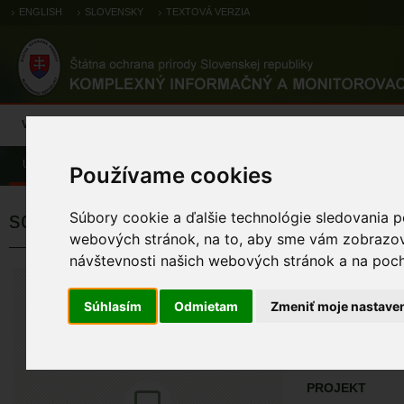
ENGLISH
SLOVENSKY
TEXTOVÁ VERZIA
Výsledky monitoringu
Pozorovania a výskytové dáta
Atlas
C
Úvod
Pozorovania a výskytové dáta
Zoologické záznamy
Používame cookies
sokol rároh
Súbory cookie a ďalšie technológie sledovania p
webových stránok, na to, aby sme vám zobrazova
návštevnosti našich webových stránok a na pocho
sokol rároh
Falco cherrug Gray
Súhlasím
Odmietam
Zmeniť moje nastave
ÚZEMIA NA MA
Pozorovania a 
PROJEKT