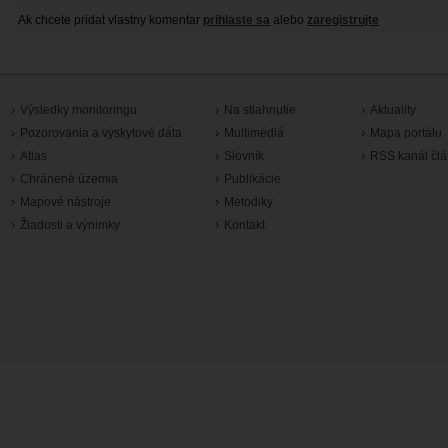
Ak chcete pridat vlastny komentar
prihlaste sa
alebo
zaregistrujte
Výsledky monitoringu
Na stiahnutie
Aktuality
Pozorovania a výskytové dáta
Multimédiá
Mapa portálu
Atlas
Slovník
RSS kanál čl
Chránené územia
Publikácie
Mapové nástroje
Metodiky
Žiadosti a výnimky
Kontakt