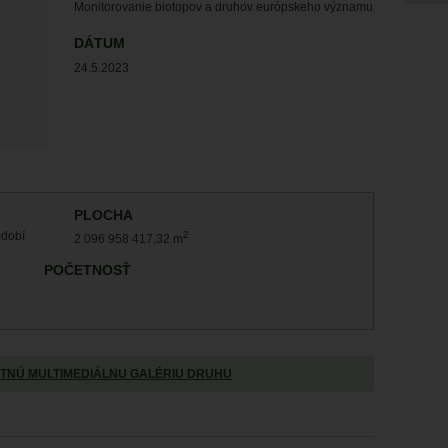
Monitorovanie biotopov a druhov európskeho významu
DÁTUM
24.5.2023
PLOCHA
bdobí
2
2 096 958 417,32 m
POČETNOSŤ
TNÚ MULTIMEDIÁLNU GALÉRIU DRUHU