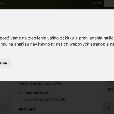
IA
HĽADAŤ
Na stiahnutie
Multi
výskytové dáta
Atlas
Chránené územia
Mapové nástroje
Žiad
 používame na zlepšenie vášho zážitku z prehliadania naš
amy, na analýzu návštevnosti našich webových stránok a na
Zoologické záznamy
enia
HL
Svet
haja červená
OS
Milvus milvus (Linnaeus, 1758)
LI
ÚZEMIA NA MAPE
Pozorovania a výskytové dáta
PROJEKT