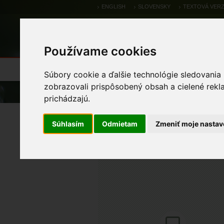
ENGLISH
SLOVENSKY
TEXTOVÁ VERZ
Používame cookies
Výsledky monitoringu
Pozorovania a 
Súbory cookie a ďalšie technológie sledovania
zobrazovali prispôsobený obsah a cielené rekl
Úvod
Pozorovania a výskytové dáta
prichádzajú.
haja červená
Súhlasím
Odmietam
Zmeniť moje nastav