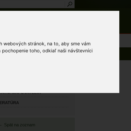
Prihlásenie
Registrácia
médiá
Slovník
Publikácie
Metodiky
Kontakt
osti a výnimky
ich webových stránok, na to, aby sme vám
 pochopenie toho, odkiaľ naši návštevníci
AVNÝ MAPOVATEĽ
lík Ján
TATNÍ MAPOVATELIA
TERATÚRA
Spät na zoznam