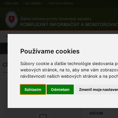
ENGLISH
SLOVENSKY
TEXTOVÁ VERZIA
Výsledky monitoringu
Pozorovania a výskytové dáta
Atlas
C
Úvod
Pozorovania a výskytové dáta
Zoologické záznamy
Používame cookies
chochlačka sivá
Súbory cookie a ďalšie technológie sledovania p
webových stránok, na to, aby sme vám zobrazova
návštevnosti našich webových stránok a na pocho
chochlačka si
Aythya ferina (Linn
Súhlasím
Odmietam
Zmeniť moje nastave
ÚZEMIA NA MA
Pozorovania a 
DÁTUM