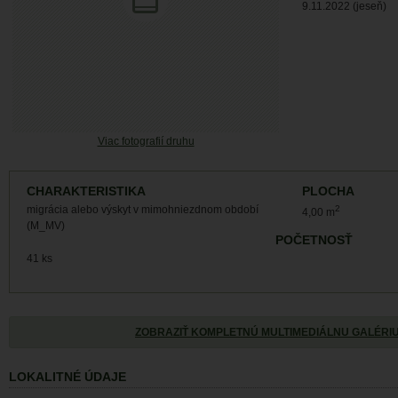
9.11.2022 (jeseň)
Viac fotografií druhu
CHARAKTERISTIKA
PLOCHA
migrácia alebo výskyt v mimohniezdnom období
2
4,00 m
(M_MV)
POČETNOSŤ
41 ks
ZOBRAZIŤ KOMPLETNÚ MULTIMEDIÁLNU GALÉRI
LOKALITNÉ ÚDAJE