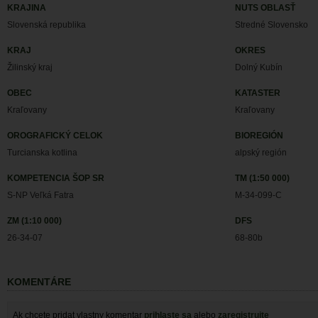
KRAJINA
NUTS OBLASŤ
Slovenská republika
Stredné Slovensko
KRAJ
OKRES
Žilinský kraj
Dolný Kubín
OBEC
KATASTER
Kraľovany
Kraľovany
OROGRAFICKÝ CELOK
BIOREGIÓN
Turcianska kotlina
alpský región
KOMPETENCIA ŠOP SR
TM (1:50 000)
S-NP Veľká Fatra
M-34-099-C
ZM (1:10 000)
DFS
26-34-07
68-80b
KOMENTÁRE
Ak chcete pridat vlastny komentar
prihlaste sa
alebo
zaregistrujte