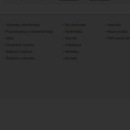
Výsledky monitoringu
Na stiahnutie
Aktuality
Pozorovania a výskytové dáta
Multimédiá
Mapa portálu
Atlas
Slovník
RSS kanál čl
Chránené územia
Publikácie
Mapové nástroje
Metodiky
Žiadosti a výnimky
Kontakt