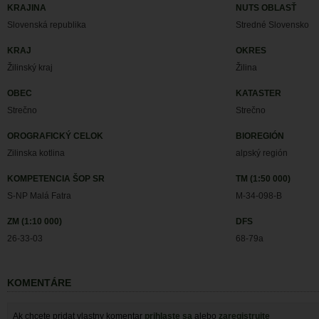
KRAJINA
NUTS OBLASŤ
Slovenská republika
Stredné Slovensko
KRAJ
OKRES
Žilinský kraj
Žilina
OBEC
KATASTER
Strečno
Strečno
OROGRAFICKÝ CELOK
BIOREGIÓN
Zilinska kotlina
alpský región
KOMPETENCIA ŠOP SR
TM (1:50 000)
S-NP Malá Fatra
M-34-098-B
ZM (1:10 000)
DFS
26-33-03
68-79a
KOMENTÁRE
Ak chcete pridat vlastny komentar
prihlaste sa
alebo
zaregistrujte