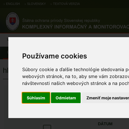
ENGLISH
SLOVENSKY
TEXTOVÁ VERZIA
Výsledky monitoringu
Pozorovania a výskytové dáta
Atlas
C
Úvod
Pozorovania a výskytové dáta
Zoologické záznamy
Používame cookies
hlaholka severská
Súbory cookie a ďalšie technológie sledovania p
webových stránok, na to, aby sme vám zobrazova
návštevnosti našich webových stránok a na pocho
hlaholka seve
Bucephala clangula
Súhlasím
Odmietam
Zmeniť moje nastave
ÚZEMIA NA MA
Pozorovania a 
DÁTUM