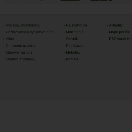
Výsledky monitoringu
Na stiahnutie
Aktuality
Pozorovania a výskytové dáta
Multimédiá
Mapa portálu
Atlas
Slovník
RSS kanál čl
Chránené územia
Publikácie
Mapové nástroje
Metodiky
Žiadosti a výnimky
Kontakt