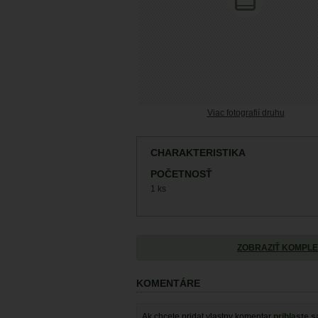
Viac fotografií druhu
CHARAKTERISTIKA
POČETNOSŤ
1 ks
ZOBRAZIŤ KOMPLE
KOMENTÁRE
Ak chcete pridat vlastny komentar
prihlaste s