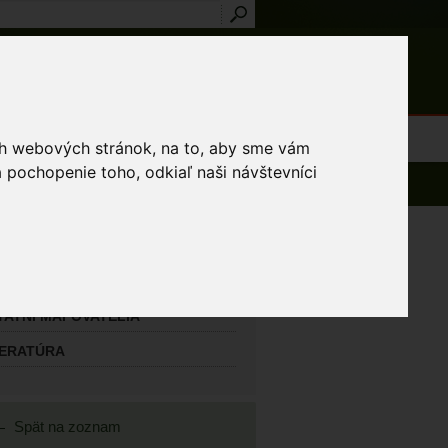
Prihlásenie
Registrácia
médiá
Slovník
Publikácie
Metodiky
Kontakt
osti a výnimky
ich webových stránok, na to, aby sme vám
 pochopenie toho, odkiaľ naši návštevníci
AVNÝ MAPOVATEĽ
šák Milan
TATNÍ MAPOVATELIA
TERATÚRA
Spät na zoznam