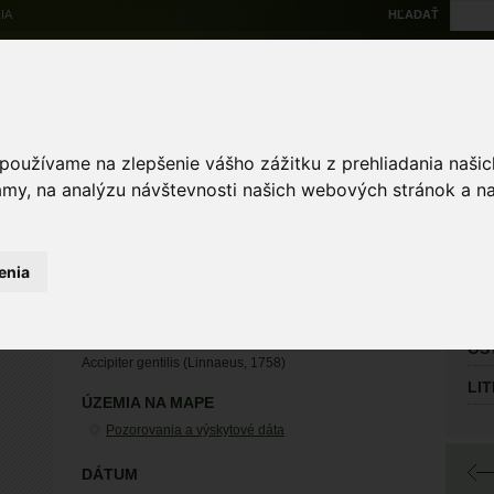
IA
HĽADAŤ
Na stiahnutie
Multi
výskytové dáta
Atlas
Chránené územia
Mapové nástroje
Žiad
 používame na zlepšenie vášho zážitku z prehliadania naš
amy, na analýzu návštevnosti našich webových stránok a na
Zoologické záznamy
enia
HL
Olek
jastrab veľký
OS
Accipiter gentilis (Linnaeus, 1758)
LI
ÚZEMIA NA MAPE
Pozorovania a výskytové dáta
DÁTUM