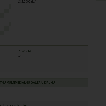
13.4.2002 (jar)
PLOCHA
2
m
TNÚ MULTIMEDIÁLNU GALÉRIU DRUHU
a
alebo
zaregistrujte