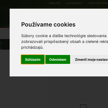
ENGLISH
SLOVENSKY
TEXTOVÁ VERZ
Používame cookies
Výsledky monitoringu
Pozorovania a 
Súbory cookie a ďalšie technológie sledovania
zobrazovali prispôsobený obsah a cielené rekl
Úvod
Pozorovania a výskytové dáta
prichádzajú.
jastrab veľký
Súhlasím
Odmietam
Zmeniť moje nastav