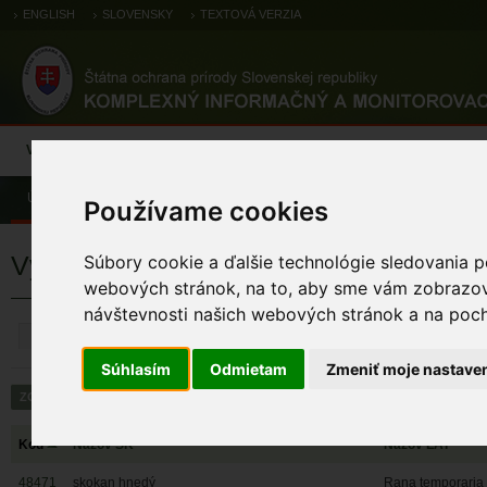
ENGLISH
SLOVENSKY
TEXTOVÁ VERZIA
Výsledky monitoringu
Pozorovania a výskytové dáta
Atlas
C
Úvod
Používame cookies
Výsledky monitoringu
Súbory cookie a ďalšie technológie sledovania p
webových stránok, na to, aby sme vám zobrazova
návštevnosti našich webových stránok a na pocho
ZRUŠIŤ
Súhlasím
Odmietam
Zmeniť moje nastave
Kód
Názov SK
Názov LAT
48471
skokan hnedý
Rana temporaria