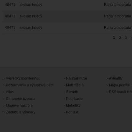
48471
skokan hnedý
Rana temporaria
48471
skokan hnedý
Rana temporaria
48471
skokan hnedý
Rana temporaria
1
-
2
-
3
-
Výsledky monitoringu
Na stiahnutie
Aktuality
Pozorovania a výskytové dáta
Multimédiá
Mapa portálu
Atlas
Slovník
RSS kanál čl
Chránené územia
Publikácie
Mapové nástroje
Metodiky
Žiadosti a výnimky
Kontakt