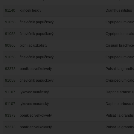
91140
klinček lesklý
Dianthus nitidus
91058
črievičník papučkový
Cypripedium cal
91058
črievičník papučkový
Cypripedium cal
90866
pichliač úzkolistý
Cirsium brachyc
91058
črievičník papučkový
Cypripedium cal
93373
poniklec veľkokvetý
Pulsatilla grandis
91058
črievičník papučkový
Cypripedium cal
91107
lykovec muránský
Daphne arbuscul
91107
lykovec muránský
Daphne arbuscul
93373
poniklec veľkokvetý
Pulsatilla grandis
93373
poniklec veľkokvetý
Pulsatilla grandis