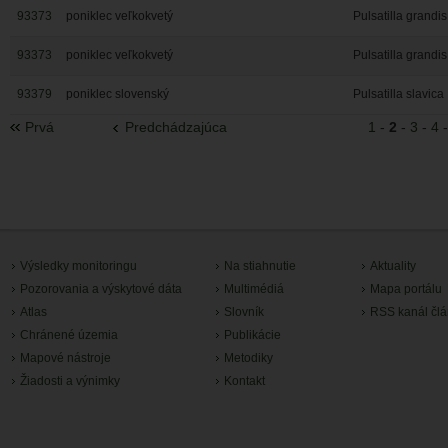
93373
poniklec veľkokvetý
Pulsatilla grandis
93373
poniklec veľkokvetý
Pulsatilla grandis
93379
poniklec slovenský
Pulsatilla slavica
Prvá
Predchádzajúca
1
-
2
-
3
-
4
Výsledky monitoringu
Na stiahnutie
Aktuality
Pozorovania a výskytové dáta
Multimédiá
Mapa portálu
Atlas
Slovník
RSS kanál čl
Chránené územia
Publikácie
Mapové nástroje
Metodiky
Žiadosti a výnimky
Kontakt