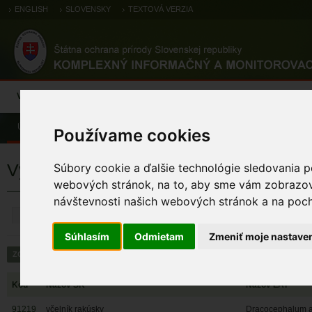
ENGLISH
SLOVENSKY
TEXTOVÁ VERZIA
Výsledky monitoringu
Pozorovania a výskytové dáta
Atlas
C
Úvod
Používame cookies
Výsledky monitoringu
Súbory cookie a ďalšie technológie sledovania p
webových stránok, na to, aby sme vám zobrazova
návštevnosti našich webových stránok a na pocho
ZRUŠIŤ
Súhlasím
Odmietam
Zmeniť moje nastave
Kód
Názov SK
Názov LAT
91219
včelník rakúsky
Dracocephalum a