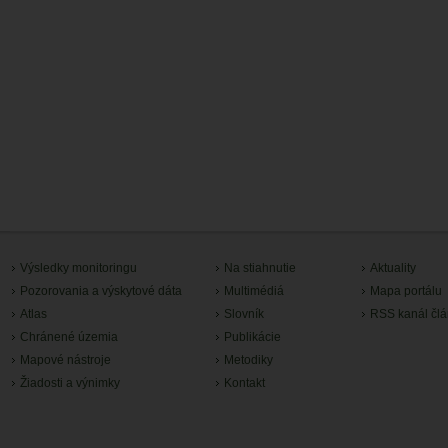
Výsledky monitoringu
Na stiahnutie
Aktuality
Pozorovania a výskytové dáta
Multimédiá
Mapa portálu
Atlas
Slovník
RSS kanál čl
Chránené územia
Publikácie
Mapové nástroje
Metodiky
Žiadosti a výnimky
Kontakt