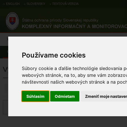
ENGLISH
SLOVENSKY
TEXTOVÁ VERZIA
Výsledky monitoringu
Pozorovania a výskytové dáta
Atlas
C
Úvod
Používame cookies
Výsledky monitoringu
Súbory cookie a ďalšie technológie sledovania p
webových stránok, na to, aby sme vám zobrazova
návštevnosti našich webových stránok a na pocho
ZRUŠIŤ
Súhlasím
Odmietam
Zmeniť moje nastave
Zadaným kritériám nevyhovujú žiadne záznamy.