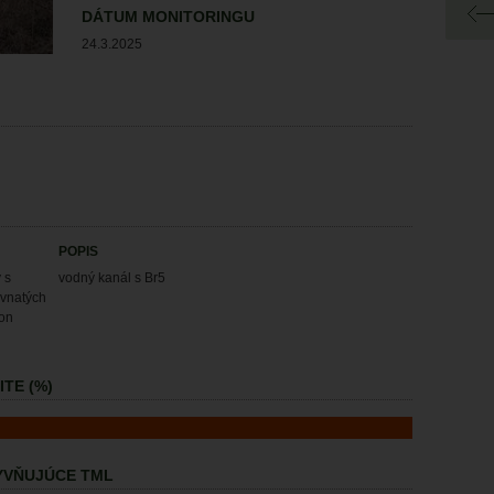
DÁTUM MONITORINGU
24.3.2025
POPIS
 s
vodný kanál s Br5
evnatých
ion
TE (%)
LYVŇUJÚCE TML