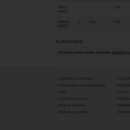
Bobor
5 ks
vodný
skokan
1
0 ks
0 ks
hnedý
Komentáre
Ak chcete pridat vlastny komentar
prihlaste s
Výsledky monitoringu
Na stia
Pozorovania a výskytové dáta
Multimé
Atlas
Slovník
Chránené územia
Publiká
Mapové nástroje
Metodi
Žiadosti a výnimky
Kontakt