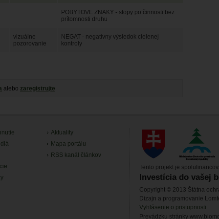
POBYTOVE ZNAKY - stopy po činnosti bez
prítomnosti druhu
vizuálne
NEGAT - negatívny výsledok cielenej
pozorovanie
kontroly
a
alebo
zaregistrujte
hnutie
Aktuality
diá
Mapa portálu
RSS kanál článkov
cie
Tento projekt je spolufinanco
Investícia do vašej 
ky
Copyright © 2013 Štátna ochr
Dizajn a programovanie Lom
Vyhlásenie o pristupnosti
Prevádzku stránky www.biomon