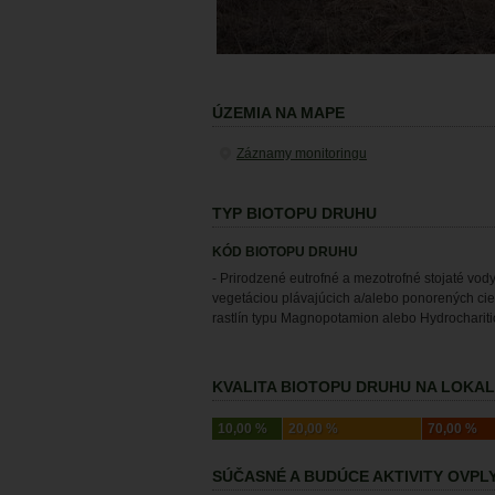
ÚZEMIA NA MAPE
Záznamy monitoringu
TYP BIOTOPU DRUHU
KÓD BIOTOPU DRUHU
- Prirodzené eutrofné a mezotrofné stojaté vody
vegetáciou plávajúcich a/alebo ponorených ci
rastlín typu Magnopotamion alebo Hydrocharit
KVALITA BIOTOPU DRUHU NA LOKALI
10,00 %
20,00 %
70,00 %
SÚČASNÉ A BUDÚCE AKTIVITY OVP