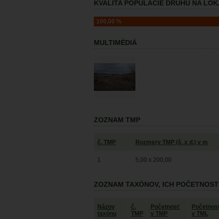
KVALITA POPULÁCIE DRUHU NA LOKA
100,00 %
MULTIMÉDIÁ
ZOZNAM TMP
č. TMP
Rozmery TMP (š. x d.) v m
1
5,00 x 200,00
ZOZNAM TAXÓNOV, ICH POČETNOST
Názov
č.
Početnosť
Početnos
taxónu
TMP
v TMP
v TML