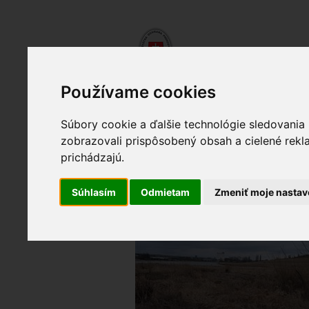
ENGLISH
SLOVENSKY
TEXTOVÁ VERZ
Používame cookies
Výsledky monitoringu
Pozorovania a 
Súbory cookie a ďalšie technológie sledovania
Úvod
zobrazovali prispôsobený obsah a cielené rekl
prichádzajú.
skokan hnedý
Súhlasím
Odmietam
Zmeniť moje nastav