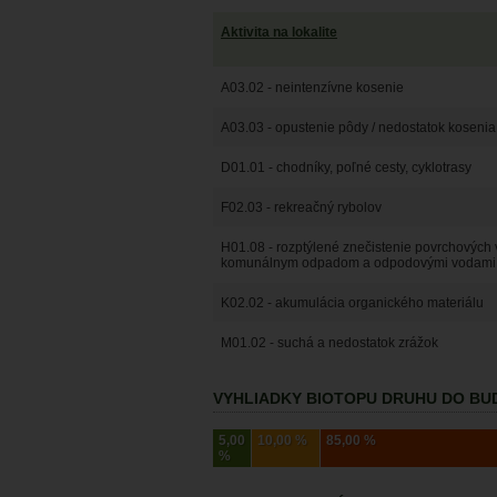
Aktivita na lokalite
A03.02 - neintenzívne kosenie
A03.03 - opustenie pôdy / nedostatok kosenia
D01.01 - chodníky, poľné cesty, cyklotrasy
F02.03 - rekreačný rybolov
H01.08 - rozptýlené znečistenie povrchovýc
komunálnym odpadom a odpodovými vodami
K02.02 - akumulácia organického materiálu
M01.02 - suchá a nedostatok zrážok
VYHLIADKY BIOTOPU DRUHU DO BUD
5,00
10,00 %
85,00 %
%