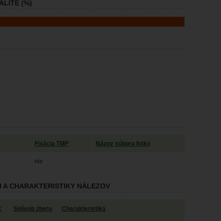
LITE (%)
Fixácia TMP
Názov súboru fotky
nie
I A CHARAKTERISTIKY NÁLEZOV
ť
Spôsob zberu
Charakteristika