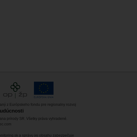
vaný z Európskeho fondu pre regionalny rozvoj
budúcnosti
ana prírody SR. Všetky práva vyhradené.
tec.com
itoring.sk a správu jej obsahu zabezpečuje