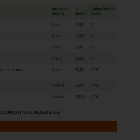
Intenzita
%
Vplyv/Budúci
vplyvu
plochy
vplyv
Nízka
20,00
V-
Nízka
10,00
V-
Nízka
10,00
V-
Nízka
10,00
V-
h vôd sposobené
Nízka
30,00
V-/B-
Vysoká
50,00
V-/B-
Vysoká
100,00
V-/B-
ÚCNOSTI NA LOKALITE (%)