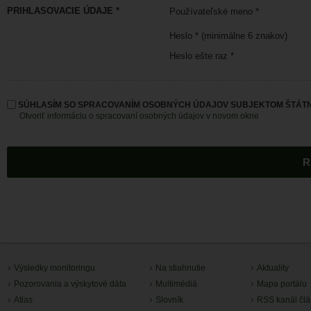
PRIHLASOVACIE ÚDAJE *
Používateľské meno *
Heslo * (minimálne 6 znakov)
Heslo ešte raz *
SÚHLASÍM SO SPRACOVANÍM OSOBNÝCH ÚDAJOV SUBJEKTOM ŠTÁTN
Otvoriť informáciu o spracovaní osobných údajov v novom okne
Výsledky monitoringu
Na stiahnutie
Aktuality
Pozorovania a výskytové dáta
Multimédiá
Mapa portálu
Atlas
Slovník
RSS kanál čl