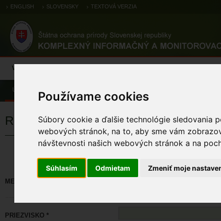
ENGLISH
SLOVENSKY
TEXTOVÁ VERZIA
Výsledky monitoringu
Pozorovania a výskytové dáta
Atlas
C
Úvod
Používame cookies
Registrácia
Súbory cookie a ďalšie technológie sledovania p
webových stránok, na to, aby sme vám zobrazova
návštevnosti našich webových stránok a na pocho
Políčka označené * sú povinné. M
Súhlasím
Odmietam
Zmeniť moje nastave
MENO *
PRIEZVISKO *