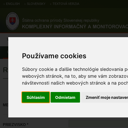
ENGLISH
SLOVENSKY
TEXTOVÁ VERZIA
Výsledky monitoringu
Pozorovania a výskytové dáta
Atlas
C
Úvod
Používame cookies
Registrácia
Súbory cookie a ďalšie technológie sledovania p
webových stránok, na to, aby sme vám zobrazova
návštevnosti našich webových stránok a na pocho
Políčka označené * sú povinné. M
Súhlasím
Odmietam
Zmeniť moje nastave
MENO *
PRIEZVISKO *