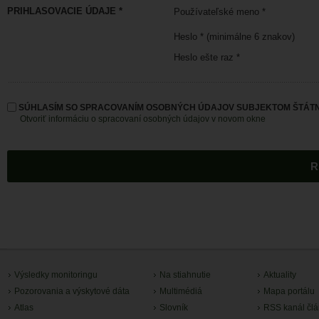
PRIHLASOVACIE ÚDAJE *
Používateľské meno *
Heslo * (minimálne 6 znakov)
Heslo ešte raz *
SÚHLASÍM SO SPRACOVANÍM OSOBNÝCH ÚDAJOV SUBJEKTOM ŠTÁTN
Otvoriť informáciu o spracovaní osobných údajov v novom okne
Výsledky monitoringu
Na stiahnutie
Aktuality
Pozorovania a výskytové dáta
Multimédiá
Mapa portálu
Atlas
Slovník
RSS kanál čl