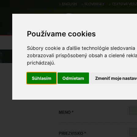
ENGLISH
SLOVENSKY
TEXTOVÁ VERZ
Používame cookies
Výsledky monitoringu
Pozorovania a 
Súbory cookie a ďalšie technológie sledovania
zobrazovali prispôsobený obsah a cielené rekl
Úvod
prichádzajú.
Registrácia
Súhlasím
Odmietam
Zmeniť moje nastav
MENO *
PRIEZVISKO *