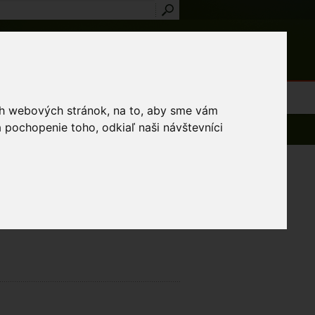
Prihlásenie
Registrácia
médiá
Slovník
Publikácie
Metodiky
Kontakt
osti a výnimky
ich webových stránok, na to, aby sme vám
 pochopenie toho, odkiaľ naši návštevníci
.