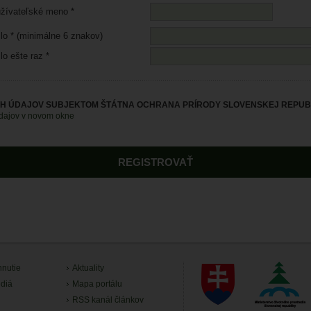
žívateľské meno *
lo * (minimálne 6 znakov)
lo ešte raz *
H ÚDAJOV SUBJEKTOM ŠTÁTNA OCHRANA PRÍRODY SLOVENSKEJ REPUBL
údajov v novom okne
hnutie
Aktuality
diá
Mapa portálu
RSS kanál článkov