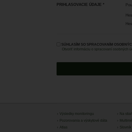
PRIHLASOVACIE ÚDAJE *
Pou
Hes
Hes
SÚHLASÍM SO SPRACOVANÍM OSOBNÝC
Otvoriť informáciu o spracovaní osobných 
Výsledky monitoringu
Na stia
Pozorovania a výskytové dáta
Multimé
Atlas
Slovník