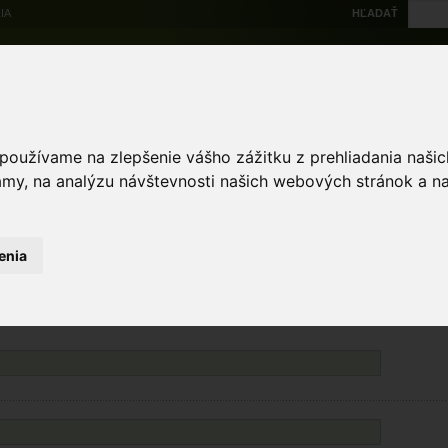
IA
HĽADAŤ
Na stiahnutie
Multi
výskytové dáta
Atlas
Chránené územia
Mapové nástroje
Žiad
 používame na zlepšenie vášho zážitku z prehliadania naš
amy, na analýzu návštevnosti našich webových stránok a na
enia
Políčka označené * sú povinné. Minimálne jedno z polí označených ** je povinné