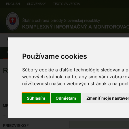
ENGLISH
SLOVENSKY
TEXTOVÁ VERZIA
Výsledky monitoringu
Pozorovania a výskytové dáta
Atlas
C
Úvod
Používame cookies
Registrácia
Súbory cookie a ďalšie technológie sledovania p
webových stránok, na to, aby sme vám zobrazova
návštevnosti našich webových stránok a na pocho
Políčka označené * sú povinné. M
Súhlasím
Odmietam
Zmeniť moje nastave
MENO *
PRIEZVISKO *