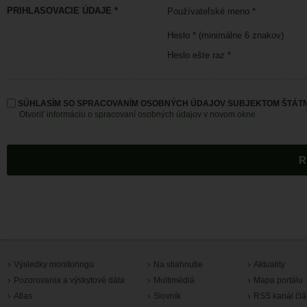
PRIHLASOVACIE ÚDAJE *
Používateľské meno *
Heslo * (minimálne 6 znakov)
Heslo ešte raz *
SÚHLASÍM SO SPRACOVANÍM OSOBNÝCH ÚDAJOV SUBJEKTOM ŠTÁTN
Otvoriť informáciu o spracovaní osobných údajov v novom okne
Výsledky monitoringu
Na stiahnutie
Aktuality
Pozorovania a výskytové dáta
Multimédiá
Mapa portálu
Atlas
Slovník
RSS kanál čl