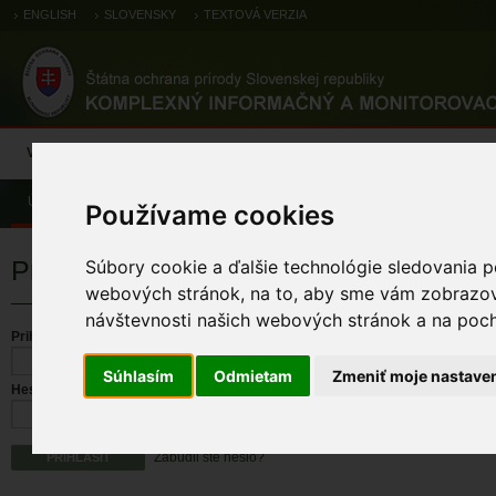
ENGLISH
SLOVENSKY
TEXTOVÁ VERZIA
Výsledky monitoringu
Pozorovania a výskytové dáta
Atlas
C
Úvod
Používame cookies
Prihlásenie
Súbory cookie a ďalšie technológie sledovania p
webových stránok, na to, aby sme vám zobrazova
návštevnosti našich webových stránok a na pocho
Prihlasovacie meno
Súhlasím
Odmietam
Zmeniť moje nastave
Heslo
Zabudli ste heslo?