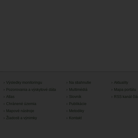
Výsledky monitoringu
Na stiahnutie
Aktuality
Pozorovania a výskytové dáta
Multimédiá
Mapa portálu
Atlas
Slovník
RSS kanál čl
Chránené územia
Publikácie
Mapové nástroje
Metodiky
Žiadosti a výnimky
Kontakt