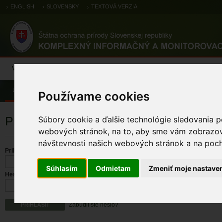
ENGLISH
SLOVENSKY
TEXTOVÁ VERZIA
Výsledky monitoringu
Pozorovania a výskytové dáta
Atlas
C
Úvod
Používame cookies
Prihlásenie
Súbory cookie a ďalšie technológie sledovania p
webových stránok, na to, aby sme vám zobrazova
návštevnosti našich webových stránok a na pocho
Prihlasovacie meno
Súhlasím
Odmietam
Zmeniť moje nastave
Heslo
Zabudli ste heslo?