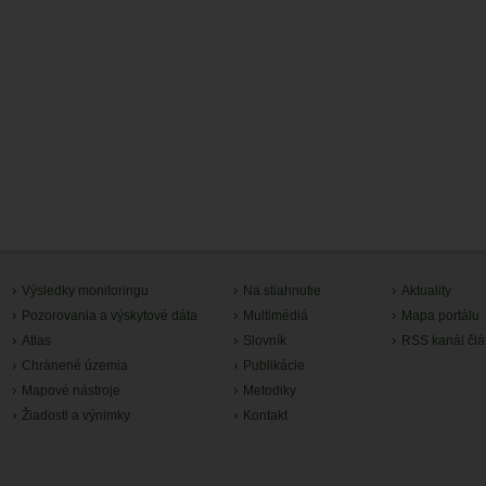
Výsledky monitoringu
Na stiahnutie
Aktuality
Pozorovania a výskytové dáta
Multimédiá
Mapa portálu
Atlas
Slovník
RSS kanál čl
Chránené územia
Publikácie
Mapové nástroje
Metodiky
Žiadosti a výnimky
Kontakt