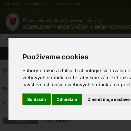
ENGLISH
SLOVENSKY
TEXTOVÁ VERZIA
Výsledky monitoringu
Pozorovania a výskytové dáta
Atlas
C
Úvod
Používame cookies
Prihlásenie
Súbory cookie a ďalšie technológie sledovania p
webových stránok, na to, aby sme vám zobrazova
návštevnosti našich webových stránok a na pocho
Prihlasovacie meno
Súhlasím
Odmietam
Zmeniť moje nastave
Heslo
Zabudli ste heslo?