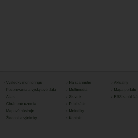
Výsledky monitoringu
Na stiahnutie
Aktuality
Pozorovania a výskytové dáta
Multimédiá
Mapa portálu
Atlas
Slovník
RSS kanál čl
Chránené územia
Publikácie
Mapové nástroje
Metodiky
Žiadosti a výnimky
Kontakt