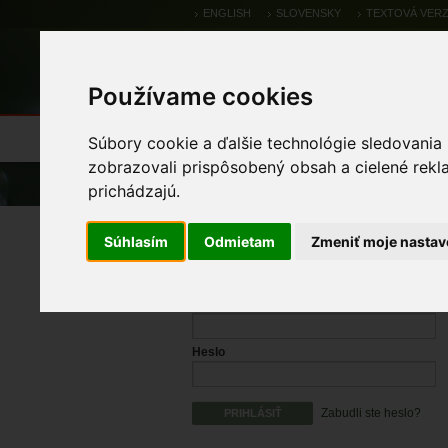
ENGLISH
SLOVENSKY
TEXTOVÁ VERZ
Používame cookies
Výsledky monitoringu
Pozorovania a 
Súbory cookie a ďalšie technológie sledovania
zobrazovali prispôsobený obsah a cielené rekl
Úvod
prichádzajú.
Prihlásenie
Súhlasím
Odmietam
Zmeniť moje nastav
Prihlasovacie meno
Heslo
Zabudli ste heslo?