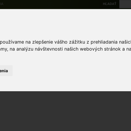
IA
HĽADAŤ
Na stiahnutie
Multi
výskytové dáta
Atlas
Chránené územia
Mapové nástroje
Žiad
 používame na zlepšenie vášho zážitku z prehliadania naš
amy, na analýzu návštevnosti našich webových stránok a na
enia