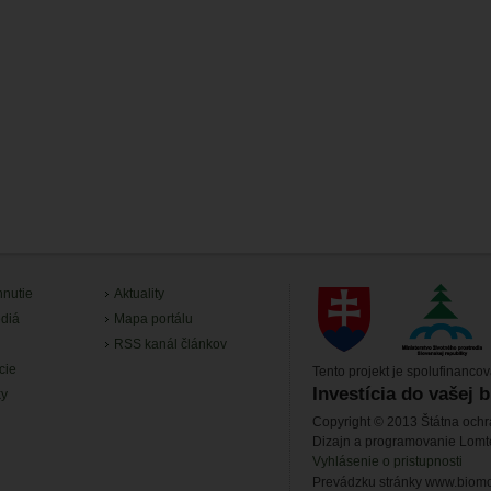
hnutie
Aktuality
diá
Mapa portálu
RSS kanál článkov
cie
Tento projekt je spolufinanco
Investícia do vašej 
ky
Copyright © 2013 Štátna ochr
Dizajn a programovanie Lom
Vyhlásenie o pristupnosti
Prevádzku stránky www.biomon