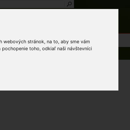
Prihlásenie
Registrácia
médiá
Slovník
Publikácie
Metodiky
Kontakt
osti a výnimky
ich webových stránok, na to, aby sme vám
 pochopenie toho, odkiaľ naši návštevníci