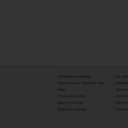
Výsledky monitoringu
Na stia
Pozorovania a výskytové dáta
Multimé
Atlas
Slovník
Chránené územia
Publiká
Mapové nástroje
Metodi
Žiadosti a výnimky
Kontakt