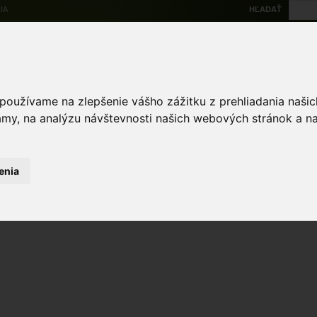
IA
HĽADAŤ
Na stiahnutie
Multi
výskytové dáta
Atlas
Chránené územia
Mapové nástroje
Žiad
 používame na zlepšenie vášho zážitku z prehliadania naš
amy, na analýzu návštevnosti našich webových stránok a na
enia