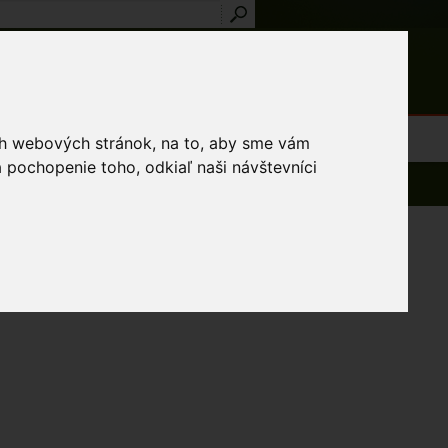
Prihlásenie
Registrácia
médiá
Slovník
Publikácie
Metodiky
Kontakt
osti a výnimky
ich webových stránok, na to, aby sme vám
 pochopenie toho, odkiaľ naši návštevníci