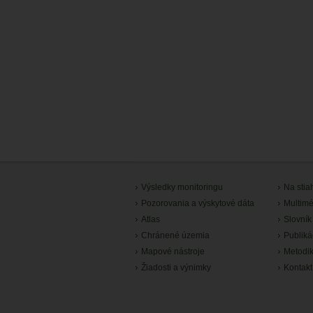
Výsledky monitoringu
Na stia
Pozorovania a výskytové dáta
Multimé
Atlas
Slovník
Chránené územia
Publiká
Mapové nástroje
Metodi
Žiadosti a výnimky
Kontakt