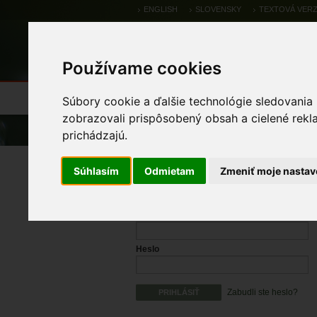
ENGLISH
SLOVENSKY
TEXTOVÁ VERZ
Používame cookies
Výsledky monitoringu
Pozorovania a 
Súbory cookie a ďalšie technológie sledovania
zobrazovali prispôsobený obsah a cielené rekl
Úvod
prichádzajú.
Prihlásenie
Súhlasím
Odmietam
Zmeniť moje nastav
Prihlasovacie meno
Heslo
Zabudli ste heslo?