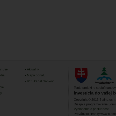
hnutie
Aktuality
diá
Mapa portálu
RSS kanál článkov
cie
Tento projekt je spolufinanco
Investícia do vašej 
ky
Copyright © 2013 Štátna ochr
Dizajn a programovanie Lom
Vyhlásenie o pristupnosti
Prevádzku stránky www.biomon